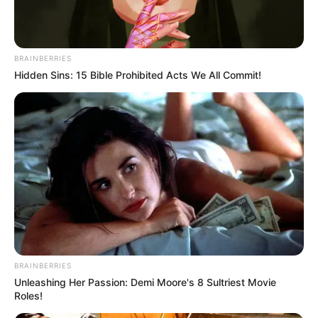
BRAINBERRIES
Hidden Sins: 15 Bible Prohibited Acts We All Commit!
BRAINBERRIES
Unleashing Her Passion: Demi Moore's 8 Sultriest Movie
Roles!