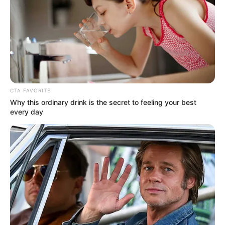
UNIRSE AL CANAL DE WHATSAPP
El hecho ocurrió en el parque principal del municipio de
Envigado, donde dos hombres que se movilizaban en
motocicleta abordaron a su víctima que acababa de salir
de una entidad bancaria
, la intimidaron con arma de
CTA FAVORITE
fuego y le hurtaron los 30 millones de pesos que
Why this ordinary drink is the secret to feeling your best
acababa de retirar.
every day
Los señalados delincuentes huyeron, y en medio de la
persecución policial
colisionaron contra un vehículo.
De
inmediato fueron capturados.
Lea también:
A la cárcel alias ‘la Gorda Vilma’, presunta
determinadora de cinco homicidios en Caucasia