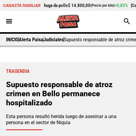
3%
Pechuga de pollo
$ 14.800,00
+0,85%
Cogote de carne de
CANASTA FAMILIAR
(Precio por kilo)
INICIO
Alerta Paisa
Judiciales
Supuesto responsable de atroz crim
TRAGENDIA
Supuesto responsable de atroz
crimen en Bello permanece
hospitalizado
Esta persona resultó herida luego de asesinar a una
persona en el sector de Niquia