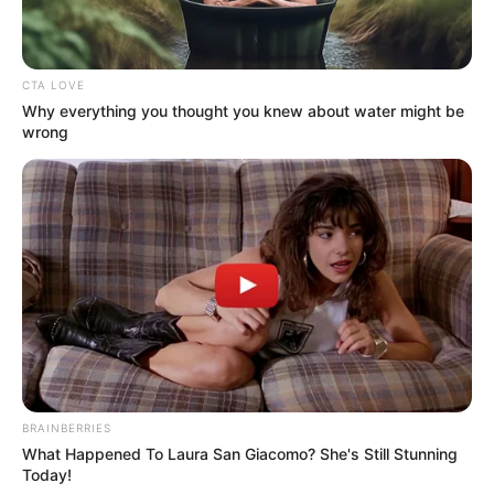
MANTÉNGASE EN ALERTA
CTA LOVE
Why everything you thought you knew about water might be
wrong
Tenemos todas las noticias que le
interesan. Para estar bien informado, por
favor, active las notificaciones de Alerta.
ACTIVAR AHORA
TEMAS DESTACADOS
EMERGENCIAS POR LLUVIAS
BRAINBERRIES
METRO DE MEDELLÍN
What Happened To Laura San Giacomo? She's Still Stunning
ELECCIONES PRESIDENCIALES
Today!
MARINILLA - ANTIOQUIA
EPM