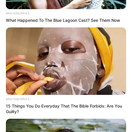
BRAINBERRIES
What Happened To The Blue Lagoon Cast? See Them Now
RCN-Referencia.
BRAINBERRIES
Familia denuncia negligencia tras muerte de un hombre
15 Things You Do Everyday That The Bible Forbids: Are You
en estación de policía de Medellín: Tardaron 12 días en
Guilty?
informarles
Por:
Mateo Zapata Correa