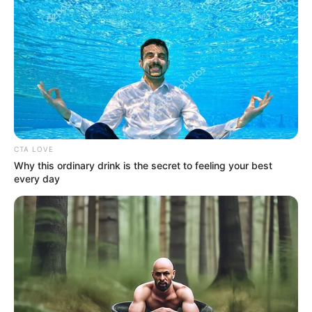
Carmona calificó, además, la cárcel de Puerto Triunfo
como
el establecimiento de la muerte
"Puerto Triunfo es
un establecimiento que hace mucho tiempo debió ser
intervenido", recalcó Carmona.
De acuerdo con la directora regional de la cárcel El
Pesebre en el municipio de Puerto Triunfo,
en la
actualidad hay siete pabellones para por lo menos 1700
internos.
CTA LOVE
COMPARTIR
Why this ordinary drink is the secret to feeling your best
every day
ALERTA BOGOTÁ EN GOOGLE NEWS
TEMAS RELACIONADOS
NOTICIAS ANTIOQUIA
PUERTO TRIUNFO, ANTIOQUIA
EPM
CÁRCEL
ENERGÍA
COMIDAS
ALERTA PAISA