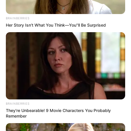
reclusos.
Le puede interesar: ¡
Basta de intolerancia! 27
BRAINBERRIES
homicidios absurdos en Medellín en lo que va del año
Her Story Isn't What You Think—You''ll Be Surprised
BRAINBERRIES
They're Unbearable! 9 Movie Characters You Probably
Remember