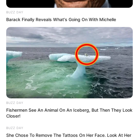
COMPARTIR
BUZZ DAY
Barack Finally Reveals What's Going On With Michelle
ALERTA BOGOTÁ EN GOOGLE NEWS
TEMAS RELACIONADOS
PERIODISTA ASESINADO
NORTE DE ANTIOQUIA
BRICEÑO - ANTIOQUIA
DISIDENCIAS DE LAS FARC
NOTICIAS ANTIOQUIA
ALERTA PAISA
MANTÉNGASE EN ALERTA
BUZZ DAY
Fishermen See An Animal On An Iceberg, But Then They Look
Tenemos todas las noticias que le
Closer!
interesan. Para estar bien informado, por
favor, active las notificaciones de Alerta.
BUZZ DAY
She Chose To Remove The Tattoos On Her Face. Look At Her