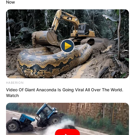
Now
ACTIVAR AHORA
TEMAS DESTACADOS
EMERGENCIAS POR LLUVIAS
METRO DE MEDELLÍN
ELECCIONES PRESIDENCIALES
MARINILLA - ANTIOQUIA
EPM
YONDÓ - ANTIOQUIA
RIONEGRO
HABERION
Video Of Giant Anaconda Is Going Viral All Over The World.
Watch