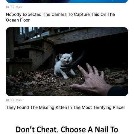
LEA TAMBIÉN
BUZZ DAY
Nobody Expected The Camera To Capture This On The
Ocean Floor
Las valientes denuncias que
marcaron la carrera de Mateo
Pérez: el periodismo está de luto
BUZZ DAY
They Found The Missing Kitten In The Most Terrifying Place!
¿Quién es alias ‘Chala’?
De acuerdo con los informes de inteligencia y las