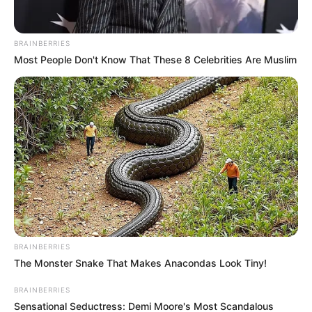
BRAINBERRIES
Most People Don't Know That These 8 Celebrities Are Muslim
BRAINBERRIES
El incidente se habría presentado cuando la víctima se
The Monster Snake That Makes Anacondas Look Tiny!
negó a poner dinero, lo que generó una acalorada
discusión entre los presentes, y en la que Martinez
BRAINBERRIES
Cano, recibió una puñalada.
Sensational Seductress: Demi Moore's Most Scandalous