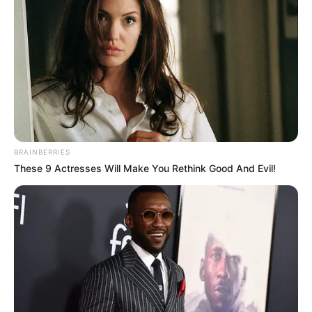
COMPARTIR
UNIRSE AL CANAL DE WHATSAPP
Cómo
Víctor De Jesús Martínez Cano, fue identificada la
persona asesinada de varias lesiones con arma blanca,
en medio de un riña en una vivienda
, ubicada en el barrio
La Magnolia del
municipio de Envigado.
BRAINBERRIES
These 9 Actresses Will Make You Rethink Good And Evil!
Lea también:
Con siluetas y velas blancas, en Medellín
rechazaron masacres en el país
La víctima de 35 años de edad, al parecer, departía con
unos amigos y familiares, en medio de música y licor, en
esa localidad del sur del Valle de Aburrá.