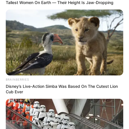
Tenemos todas las noticias que le
Tallest Women On Earth — Their Height Is Jaw-Dropping
interesan. Para estar bien informado, por
favor, active las notificaciones de Alerta.
ACTIVAR AHORA
TEMAS DESTACADOS
EMERGENCIAS POR LLUVIAS
METRO DE MEDELLÍN
BRAINBERRIES
ELECCIONES PRESIDENCIALES
Disney’s Live-Action Simba Was Based On The Cutest Lion
MARINILLA - ANTIOQUIA
EPM
Cub Ever
YONDÓ - ANTIOQUIA
RIONEGRO