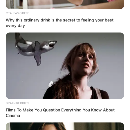
CTA FAVORITE
Why this ordinary drink is the secret to feeling your best
every day
Archivo
Por no colaborar con dinero, un hombre fue asesinado en
medio de amigos y familiares en Envigado
Por:
Guillermo León Ospina Muñoz
BRAINBERRIES
Films To Make You Question Everything You Know About
Septiembre 5, 2020
Cinema