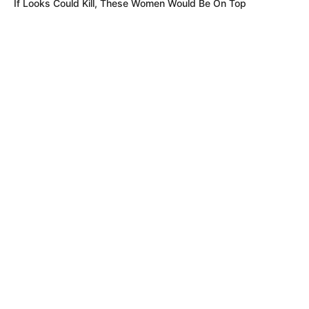
If Looks Could Kill, These Women Would Be On Top
MÁS DE JUDICIALES