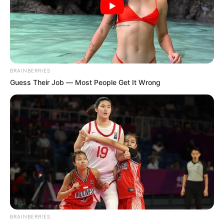
Policía Metropolitana.
COMPARTIR
ALERTA BOGOTÁ EN GOOGLE NEWS
BRAINBERRIES
Guess Their Job — Most People Get It Wrong
TEMAS RELACIONADOS
NOTICIAS ANTIOQUIA
NOTICIAS DEL VALLE DE ABURRÁ
ENVIGADO - ANTIOQUIA
SUR DEL VALLE DE ABURRÁ
TRAGENDIA
RIÑA FAMILIAR
ALERTA PAISA
ASESINATO
CRIMEN
CAPTURAS
MANTÉNGASE EN ALERTA
BRAINBERRIES