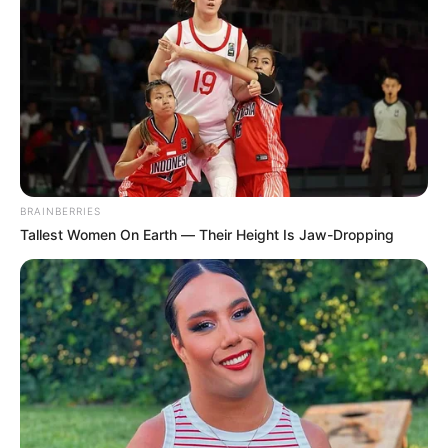
TEMAS DESTACADOS
EMERGENCIAS POR LLUVIAS
METRO DE MEDELLÍN
ELECCIONES PRESIDENCIALES
MARINILLA - ANTIOQUIA
EPM
YONDÓ - ANTIOQUIA
RIONEGRO
BRAINBERRIES
Tallest Women On Earth — Their Height Is Jaw-Dropping