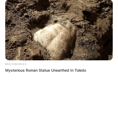
LO MÁS LEÍDO
01
SITP
Cambian paradas de SITP clave en Bosa: no
quede perdido y conozca la nueva ruta
02
DISPOSITIVO DE SEGURIDAD
En Tolima blindan corredores viales para
BRAINBERRIES
prevenir el transporte de explosivos o hechos
Mysterious Roman Statue Unearthed In Toledo
violentos en posesión presidencial
03
MOTOS
Frenazo a motos y patinetas eléctricas:
Gobierno autoriza su prohibición en ciclorrutas
y ciclovías de Colombia