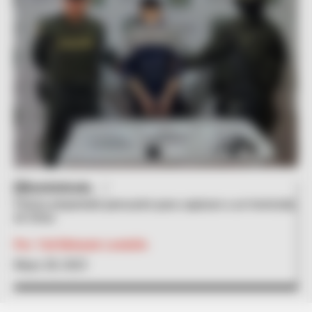
Suministrada.
Policía emprendió percusión para capturar a un homicida
en Urrao
Por:
Yuli Metaute Londoño
Mayo 28, 2023