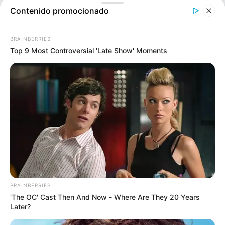
Contenido promocionado
BRAINBERRIES
Top 9 Most Controversial 'Late Show' Moments
Bomberos Medellín rescataron a trabajador atrapado en
una obra en Castilla
BRAINBERRIES
El hecho se registró en la comuna 5 Castilla, exactamente
'The OC' Cast Then And Now - Where Are They 20 Years
en la carrera 65 con 92F
donde se realizaba una
Later?
excavación para la construcción de una columna,
el
terreno sufrió desconfinamiento dejando un hombre