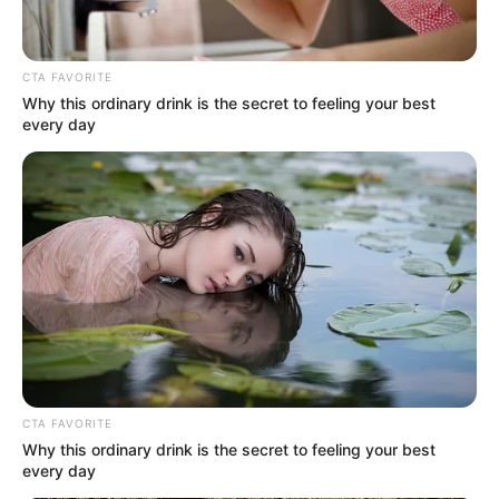
CTA FAVORITE
Why this ordinary drink is the secret to feeling your best
PRESIDENCIA
every day
Ejército blinda el Eje Cafetero por
posesión presidencial con controles,
tropas y vigilancia permanente
CAPTURAS
“A ese muchacho le faltó fuete parejo”:
alcalde de Cúcuta tras la captura de una
joven ‘joyita’
BALANCE DE SEGURIDAD
Medellín refuerza la seguridad por el Desfile
CTA FAVORITE
de Silleteros y la posesión presidencial
Why this ordinary drink is the secret to feeling your best
every day