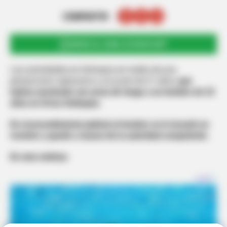
COMPARTIR
UNIRSE AL CANAL DE WHATSAPP
Las autoridades en Antioquia en medio de una
persecución capturaron a un joven de 21 años,
que
habría asesinado con arma de fuego a un hombre de 23
años en Urrao Antioquia.
En el procedimiento judicial al hombre se le incautó un
revolver y quedó a manos de la autoridad competente.
En más noticias