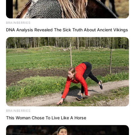
ALERTA BOGOTÁ EN GOOGLE NEWS
BRAINBERRIES
DNA Analysis Revealed The Sick Truth About Ancient Vikings
TEMAS RELACIONADOS
URRAO - ANTIOQUIA
CAPTURAS
ASESINO
TRAGENDIA
POLICÍA
ALERTA PAISA
RCN RADIO
NOTICIAS MEDELLÍN
NOTICIAS ANTIOQUIA
MANTÉNGASE EN ALERTA
Tenemos todas las noticias que le
interesan. Para estar bien informado, por
favor, active las notificaciones de Alerta.
BRAINBERRIES
This Woman Chose To Live Like A Horse
ACTIVAR AHORA