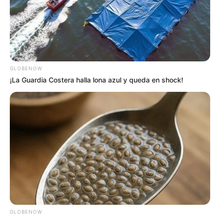
MANTÉNGASE EN ALERTA
Tenemos todas las noticias que le
interesan. Para estar bien informado, por
GLOBENOW
favor, active las notificaciones de Alerta.
¡La Guardia Costera halla lona azul y queda en shock!
ACTIVAR AHORA
TEMAS DESTACADOS
EMERGENCIAS POR LLUVIAS
METRO DE MEDELLÍN
ELECCIONES PRESIDENCIALES
MARINILLA - ANTIOQUIA
EPM
GLOBENOW
YONDÓ - ANTIOQUIA
RIONEGRO