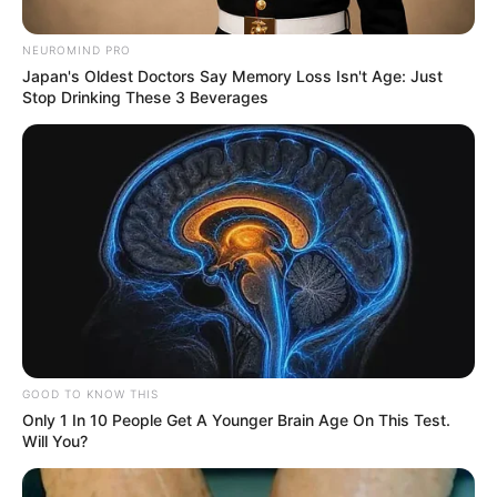
NEUROMIND PRO
Japan's Oldest Doctors Say Memory Loss Isn't Age: Just
Stop Drinking These 3 Beverages
Cortesía
Cirujano de las Barbies
Por:
Mateo Zapata Correa
Junio 7, 2025
GOOD TO KNOW THIS
Only 1 In 10 People Get A Younger Brain Age On This Test.
Will You?