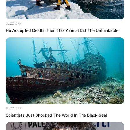
información inicial, sin constatar que el demandante sí
ostentaba la condición de médico titulado desde 2002 y
que no existía ninguna condena en su contra por la
falsificación de firmas y cédulas en las historias
BUZZ DAY
clínicas”.
He Accepted Death, Then This Animal Did The Unthinkable!
BUZZ DAY
Scientists Just Shocked The World In The Black Sea!