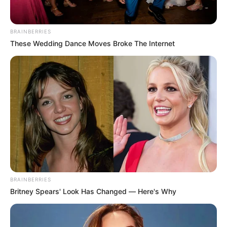
Pulgarín, de 43 años. Quien recibió al menos 12
disparos en su cuerpo
y, a pesar de los esfuerzos por
trasladarlo a Metrosalud del corregimiento, llegó sin
BRAINBERRIES
signos vitales.
These Wedding Dance Moves Broke The Internet
BRAINBERRIES
Britney Spears' Look Has Changed — Here's Why