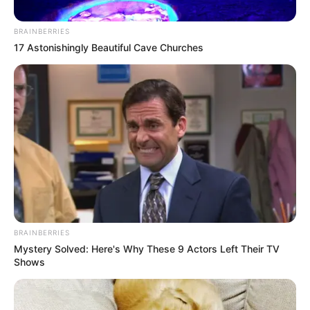
concierto para delinquir.
BRAINBERRIES
17 Astonishingly Beautiful Cave Churches
BRAINBERRIES
Referencia-Archivo
Mystery Solved: Here's Why These 9 Actors Left Their TV
Shows
Con al menos 12 disparos, sicarios asesinaron a su
víctima en San Cristóbal; un hombre y una adolescente,
resultaron heridos