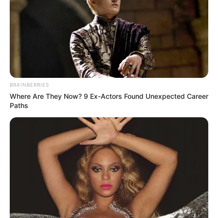
TEMAS RELACIONADOS
ATAQUE
SICARIOS
ALERTA PAISA
SAN CRISTÓBAL - MEDELLÍN
CRIMEN
ASESINATO
NOTICIAS ANTIOQUIA
NOTICIAS MEDELLÍN
BRAINBERRIES
Where Are They Now? 9 Ex-Actors Found Unexpected Career
MANTÉNGASE EN ALERTA
Paths
Tenemos todas las noticias que le
interesan. Para estar bien informado, por
favor, active las notificaciones de Alerta.
ACTIVAR AHORA