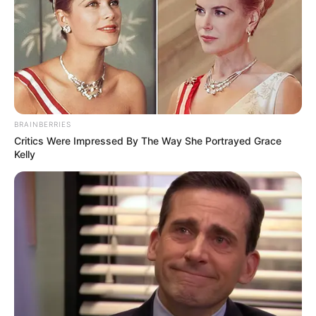
arma blanca. A pesar de los esfuerzos médicos, el
animal falleció horas después debido a la gravedad de
sus lesiones.
El hecho fue reportado por la comunidad, que alertó al
Cuerpo de Bomberos local. La zarigüeya fue rescatada y
trasladada al municipio de Sonsón
, donde fue atendida
por la Unidad Móvil de Fauna y remitida al Centro de
BRAINBERRIES
Atención y Valoración de Fauna Silvestre (CAV) de
Critics Were Impressed By The Way She Portrayed Grace
Cornare. Presentaba cortes profundos, fracturas en la
Kelly
cabeza y extremidades, y un pronóstico reservado desde
su ingreso.
Cornare rechazó enérgicamente este acto de crueldad y
recordó que las zarigüeyas cumplen funciones ecológicas
esenciales, como el control de plagas, la dispersión de
semillas y la limpieza de residuos orgánicos.
“No
podemos seguir normalizando estos actos de
intolerancia y crueldad”, expresó Javier Valencia
González, director general de la corporación.