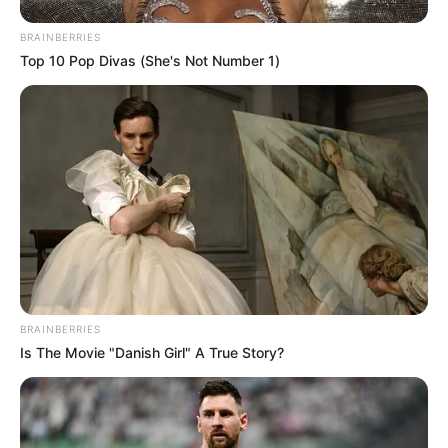
TEMAS DESTACADOS
BRAINBERRIES
Top 10 Pop Divas (She's Not Number 1)
EMERGENCIAS POR LLUVIAS
METRO DE MEDELLÍN
ELECCIONES PRESIDENCIALES
MARINILLA - ANTIOQUIA
EPM
YONDÓ - ANTIOQUIA
RIONEGRO
BRAINBERRIES
Is The Movie "Danish Girl" A True Story?