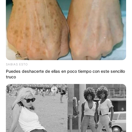
Junio 19, 2025
COMPARTIR
UNIRSE AL CANAL DE WHATSAPP
La Personería Distrital de Medellín impuso una sanción
SABIAS ESTO
de destitución e inhabilidad general por diez años a
Puedes deshacerte de ellas en poco tiempo con este sencillo
Henry Carlos Coral Martínez,
quien se desempeñaba
truco
como Líder de Programa en la Unidad de Apoyo a la
Gestión Jurídica de la Secretaría de Hacienda.
Lea más: Cayó “Rubén”, señalado de matar a una mujer
en 2018: Con antecedentes de fuga de presos y abuso
sexual de menor en Antioquia
La sanción disciplinaria fue adoptada mediante fallo de
primera instancia, como resultado de una investigación