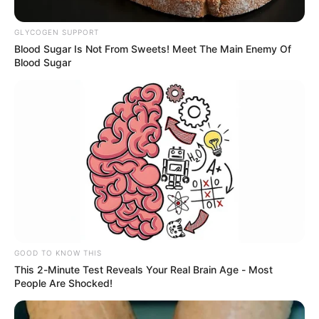
48 de la Ley 734 de 2002.
GLYCOGEN SUPPORT
Blood Sugar Is Not From Sweets! Meet The Main Enemy Of
Blood Sugar
Archivo Policía
GOOD TO KNOW THIS
This 2-Minute Test Reveals Your Real Brain Age - Most
Referencia de abuso sexual en Medellín
People Are Shocked!
Por:
Yuli Metaute Londoño