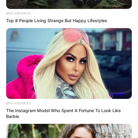
del mismo
. Testigos del hecho reportaron que el
conductor del furgón habría perdido el control del
BRAINBERRIES
vehículo, presuntamente bajo los efectos del alcohol.
Top 8 People Living Strange But Happy Lifestyles
BRAINBERRIES
The Instagram Model Who Spent A Fortune To Look Like
Barbie