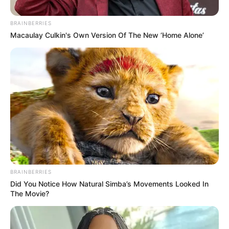
BRAINBERRIES
Macaulay Culkin's Own Version Of The New ‘Home Alone’
Cortesía: DENUNCIAS ANTIOQUIA.
Conductor de furgón, presuntamente en estado de
BRAINBERRIES
alicoramiento, embistió a una menor que murió en la
Did You Notice How Natural Simba’s Movements Looked In
Floresta
The Movie?
Por:
Yuli Metaute Londoño
Julio 31, 2025