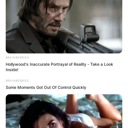
allanamiento y registro ordenadas por la Fiscalía, se
incautaron una chaqueta y unos tenis que, al parecer,
fueron utilizados por el agresor durante el ataque.
COMPARTIR
ALERTA BOGOTÁ EN GOOGLE NEWS
BRAINBERRIES
Hollywood's Inaccurate Portrayal of Reality - Take a Look
TEMAS RELACIONADOS
Inside!
LA FLORESTA
SINIESTRO
ACCIDENTE
BRAINBERRIES
ALERTA PAISA
NOTICIAS ANTIOQUIA
Some Moments Got Out Of Control Quickly
NOTICIAS MEDELLÍN
MANTÉNGASE EN ALERTA
Tenemos todas las noticias que le