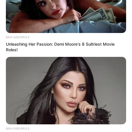
interesan. Para estar bien informado, por
favor, active las notificaciones de Alerta.
ACTIVAR AHORA
BRAINBERRIES
Unleashing Her Passion: Demi Moore's 8 Sultriest Movie
Roles!
TEMAS DESTACADOS
EMERGENCIAS POR LLUVIAS
METRO DE MEDELLÍN
ELECCIONES PRESIDENCIALES
MARINILLA - ANTIOQUIA
EPM
YONDÓ - ANTIOQUIA
RIONEGRO
BRAINBERRIES