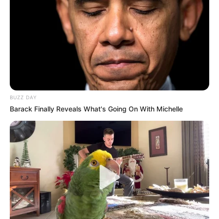
Mayo 6, 2025
COMPARTIR
UNIRSE AL CANAL DE WHATSAPP
BUZZ DAY
Barack Finally Reveals What's Going On With Michelle
Durante este año nueve mujeres han sido asesinadas en
Medellín, el más reciente caso tiene conmocionada a la
comunidad de
San Antonio de Prado luego de hallar
muerte de varios disparos a Yuliana Catherine Vargas
Giraldo, de 35 años
Lea también:
Alerta roja en Robledo Kennedy por
creciente de la quebrada la cantera
En un aparente ataque de celos, el hombre habría