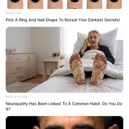
BUZZ DAY
Pick A Ring And Nail Shape To Reveal Your Darkest Secrets!
NERVE FLOW
Neuropathy Has Been Linked To A Common Habit. Do You Do
Cortesía
It?
Familia llora la muerte de una mujer en San Antonio de
Prado
Por:
Diego Alejandro Escobar Calle