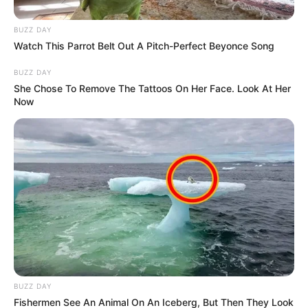
disparado en repetidas ocasiones contra Yuliana. Al verse
acorralado por la presencia policial, el agresor tomó la
fatal decisión de quitarse la vida.
BUZZ DAY
Watch This Parrot Belt Out A Pitch-Perfect Beyonce Song
BUZZ DAY
She Chose To Remove The Tattoos On Her Face. Look At Her
Now
BUZZ DAY
Fishermen See An Animal On An Iceberg, But Then They Look