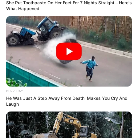
She Put Toothpaste On Her Feet For 7 Nights Straight – Here's
celeridad en las investigaciones, y la pronta captura de
What Happened
los responsables de este nuevo hecho violento.
De acuerdo con el reporte de la Policía,
la víctima tenía
heridas en el abdomen, en el pecho y en una de sus
piernas.
COMPARTIR
ALERTA BOGOTÁ EN GOOGLE NEWS
BUZZ DAY
He Was Just A Step Away From Death: Makes You Cry And
TEMAS RELACIONADOS
Laugh
MUJERES ASESINADAS
NOTICIAS
AUTORIDADES
CRIMEN
SAN ANTONIO DE PRADO
FEMINICIDIO