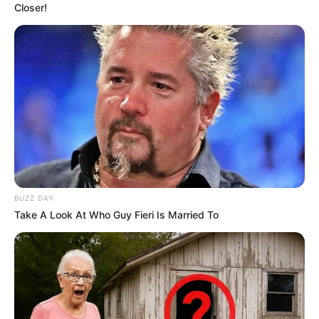
Closer!
Más información:
Emergencia invernal en Bello: más de
24 personas afectadas y dos vehículos arrastrados por la
avenida torrencial
La Policía Nacional ha iniciado una investigación
exhaustiva para esclarecer los detalles de este
lamentable feminicidio que enluta a una familia más en
la ciudad y pone de manifiesto la urgente necesidad de
acciones contundentes contra la violencia de género en
Medellín.
BUZZ DAY
Otros hechos de violencia en Medellín
Take A Look At Who Guy Fieri Is Married To
El defensor de derechos humanos de la población
LGTBIQ+, Jaques León, reportó
un nuevo asesinato de
uno de los integrantes de esta comunidad en Medellín.
León indicó que,
en esta oportunidad, la víctima fue