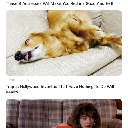
MANTÉNGASE EN ALERTA
These 9 Actresses Will Make You Rethink Good And Evil!
Tenemos todas las noticias que le
interesan. Para estar bien informado, por
favor, active las notificaciones de Alerta.
ACTIVAR AHORA
TEMAS DESTACADOS
BRAINBERRIES
Tropes Hollywood Invented That Have Nothing To Do With
Reality
EMERGENCIAS POR LLUVIAS
METRO DE MEDELLÍN
ELECCIONES PRESIDENCIALES
MARINILLA - ANTIOQUIA
EPM
YONDÓ - ANTIOQUIA
RIONEGRO