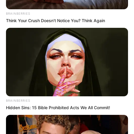
BRAINBERRIES
Think Your Crush Doesn't Notice You? Think Again
Suministrada.
Medellín reduce lesiones personales en 32%; bajan riñas y
ataques con armas
BRAINBERRIES
Por:
Yuli Metaute Londoño
Hidden Sins: 15 Bible Prohibited Acts We All Commit!
Julio 15, 2025