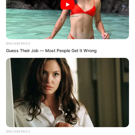
compromiso, cercanía y vocación de servicio.
El menor implicado está ahora bajo custodia del sistema
de responsabilidad penal para adolescentes,
en espera
de audiencia que determinará si será internado en un
centro de reclusión preventiva.
BRAINBERRIES
COMPARTIR
Guess Their Job — Most People Get It Wrong
ALERTA BOGOTÁ EN GOOGLE NEWS
TEMAS RELACIONADOS
LESIONES PERSONALES
SECRETARÍA DE SEGURIDAD
REDUCCIÓN DE DELITOS
ALERTA PAISA
NOTICIAS ANTIOQUIA
NOTICIAS MEDELLÍN
BRAINBERRIES