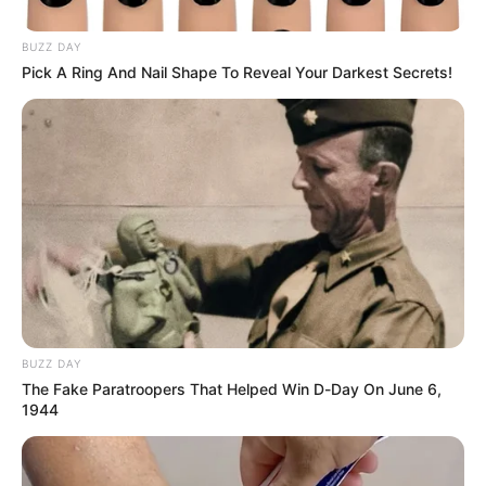
BUZZ DAY
Pick A Ring And Nail Shape To Reveal Your Darkest Secrets!
BUZZ DAY
The Fake Paratroopers That Helped Win D-Day On June 6,
1944
Las autoridades lograron recuperar las tres cadenas de
oro, avaluadas en cerca de $9 millones de pesos.