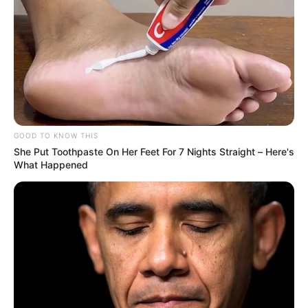
El hecho se desencadenó cuando dos hombres en
motocicleta abordaron a dos mujeres para robarles las
valiosas prendas de oro.
Inmediatamente después del
hurto, mientras intentaban escapar, los asaltantes fueron
impactados por un vehículo.
Uno de ellos falleció en el lugar, y
el segundo fue
atendido por sus heridas, quedando bajo custodia
GOOD TO KNOW THIS
policial en un centro asistencial.
She Put Toothpaste On Her Feet For 7 Nights Straight – Here's
What Happened
Además de la recuperación total de las joyas, la Policía
Metropolitana y la Secretaría de Seguridad informaron
sobre
la incautación de un arma de fuego que portaban
los delincuentes y la retención de la motocicleta
utilizada en el ilícito.
Las autoridades han iniciado una investigación
exhaustiva para determinar si los implicados en este
intento de hurto están relacionados con otros robos