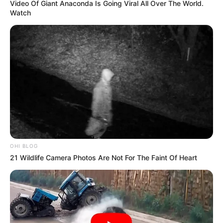
Video Of Giant Anaconda Is Going Viral All Over The World.
Watch
COMPARTIR
ALERTA BOGOTÁ EN GOOGLE NEWS
TEMAS RELACIONADOS
ALERTA PAISA
NOTICIAS ANTIOQUIA
MEDELLÍN
NOTICIAS MEDELLÍN
HURTO
CAPTURAS
OHI BLOG
MANTÉNGASE EN ALERTA
21 Wildlife Camera Photos Are Not For The Faint Of Heart
Tenemos todas las noticias que le
interesan. Para estar bien informado, por
favor, active las notificaciones de Alerta.