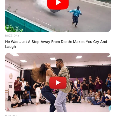
ACTIVAR AHORA
TEMAS DESTACADOS
BUZZ DAY
He Was Just A Step Away From Death: Makes You Cry And
Laugh
EMERGENCIAS POR LLUVIAS
METRO DE MEDELLÍN
ELECCIONES PRESIDENCIALES
MARINILLA - ANTIOQUIA
EPM
YONDÓ - ANTIOQUIA
RIONEGRO
DARADA