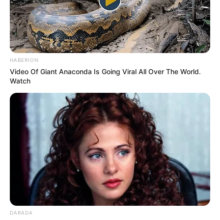
TEMAS RELACIONADOS
ALERTA PAISA
EMERGENCIA
NOTICIAS MEDELLÍN
SABANETA
SUR DEL VALLE DE ABURRÁ
HABERION
Video Of Giant Anaconda Is Going Viral All Over The World.
Watch
MANTÉNGASE EN ALERTA
Tenemos todas las noticias que le
interesan. Para estar bien informado, por
favor, active las notificaciones de Alerta.
ACTIVAR AHORA
DARADA