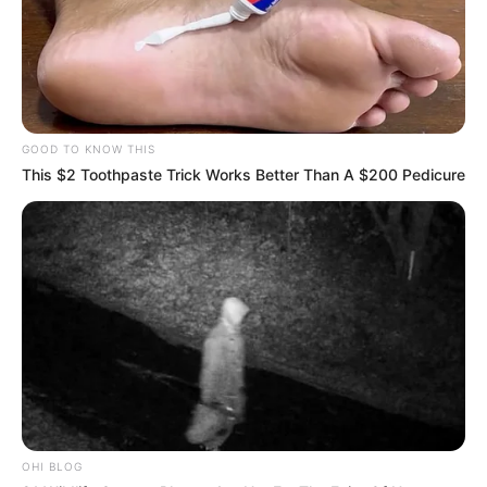
GOOD TO KNOW THIS
This $2 Toothpaste Trick Works Better Than A $200 Pedicure
OHI BLOG