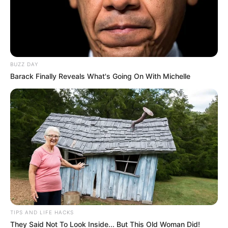
BUZZ DAY
Barack Finally Reveals What's Going On With Michelle
Denuncias Antioquia
Emergencia en Sabaneta
Por:
Diego Alejandro Escobar Calle
Mayo 9, 2025
TIPS AND LIFE HACKS
They Said Not To Look Inside... But This Old Woman Did!