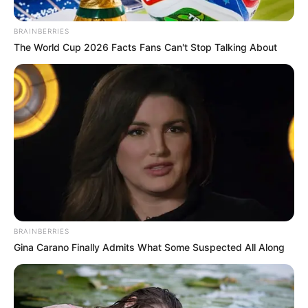
BRAINBERRIES
The World Cup 2026 Facts Fans Can't Stop Talking About
Archivo
Referencia de riña en Medellín
Por:
BRAINBERRIES
Diego Alejandro Escobar Calle
Gina Carano Finally Admits What Some Suspected All Along
Agosto 8, 2025