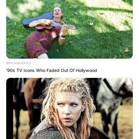
Hay que señalar que
las estaciones del Sistema Metro,
contrario a sus valores ha sido lugares en los que se han
presentado riñas en los últimos tiempos.
Es así como al
inicio de este año, dos personas fueron grabadas
protagonizando una pelea en la estación Tricentenario del
Metro de Medellín. Las imágenes en su momento
evidenciaron a uno de los involucrados quitándose la
camisa y arremetiendo a golpes contra el otro, cerca de
los torniquetes.
BRAINBERRIES
COMPARTIR
’90s TV Icons Who Faded Out Of Hollywood
ALERTA BOGOTÁ EN GOOGLE NEWS
TEMAS RELACIONADOS
TRAGENDIA
HOSPITAL
CRIMEN
ALERTA PAISA
NOTICIAS