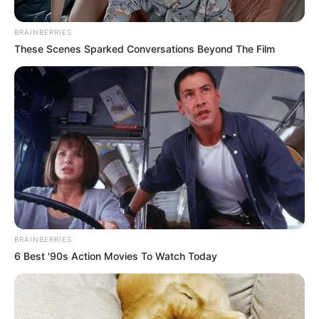
BRAINBERRIES
These Scenes Sparked Conversations Beyond The Film
Colprensa
BRAINBERRIES
Por:
Diego Alejandro Escobar Calle
6 Best '90s Action Movies To Watch Today
Octubre 5, 2025