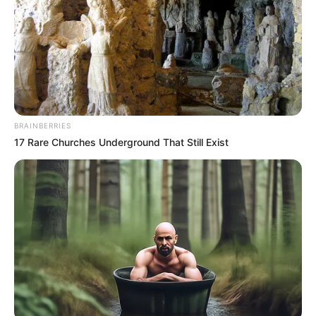
del cuerpo de custodia. El sindicato reporta una situación
crítica a nivel nacional.
Ante la vulnerabilidad de los guardianes, el Vicepresidente
del SEU hizo un llamado urgente a la Policía de Medellín y
del Valle de Aburrá para que brinden apoyo inmediato en
los centros penitenciarios.
BRAINBERRIES
Más información:
Funcionario del CTI disparó y capturó a
17 Rare Churches Underground That Still Exist
fletero en el barrio Guayabal de Medellín
El
lider del INPEC aseguró que este año se han
registrado 270 amenazas contra sus funcionarios que
custodian las cárceles. Quinbayo
reveló, además, que, en
los últimos dos años, han sido asesinados 35
funcionarios del instituto.
Ante la vulnerabilidad de los guardianes, el vicepresidente
del SEU hizo un llamado urgente a la Policía de Medellín y