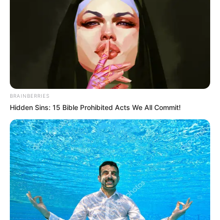
MANTÉNGASE EN ALERTA
Tenemos todas las noticias que le
interesan. Para estar bien informado, por
favor, active las notificaciones de Alerta.
BRAINBERRIES
Hidden Sins: 15 Bible Prohibited Acts We All Commit!
ACTIVAR AHORA
TEMAS DESTACADOS
EMERGENCIAS POR LLUVIAS
METRO DE MEDELLÍN
ELECCIONES PRESIDENCIALES
MARINILLA - ANTIOQUIA
EPM