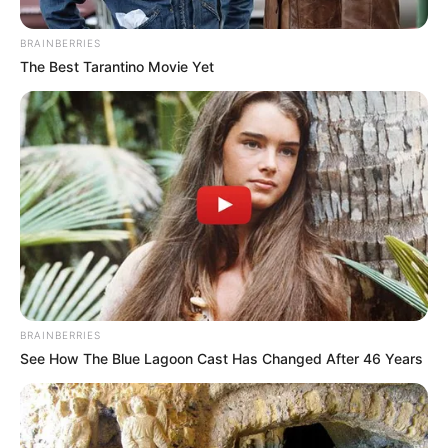
BRAINBERRIES
The Best Tarantino Movie Yet
BRAINBERRIES
See How The Blue Lagoon Cast Has Changed After 46 Years
Este ataque se suma a una ola de violencia que las
estructuras criminales han desatado contra los miembros