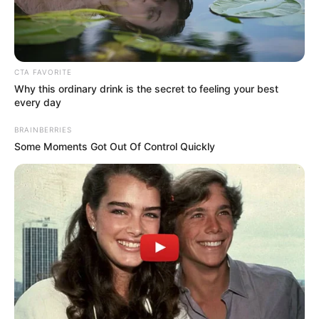
ACTIVAR AHORA
CTA FAVORITE
Why this ordinary drink is the secret to feeling your best
TEMAS DESTACADOS
every day
BRAINBERRIES
EMERGENCIAS POR LLUVIAS
Some Moments Got Out Of Control Quickly
METRO DE MEDELLÍN
ELECCIONES PRESIDENCIALES
MARINILLA - ANTIOQUIA
EPM
YONDÓ - ANTIOQUIA
RIONEGRO