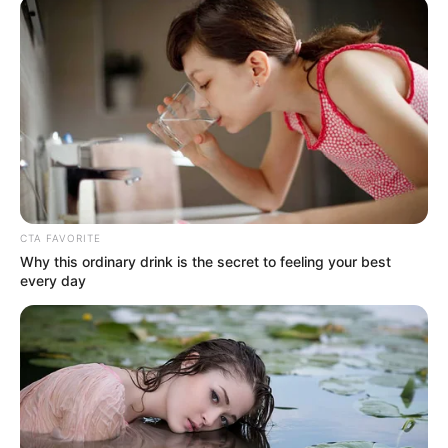
COMPARTIR
ALERTA BOGOTÁ EN GOOGLE NEWS
TEMAS RELACIONADOS
ALERTA PAISA
JUGADORES
INDEPENDIENTE MEDELLÍN
FLETEO
LAURELES
CTA FAVORITE
LADRONES
AUTORIDADES
ROBO
Why this ordinary drink is the secret to feeling your best
every day
MANTÉNGASE EN ALERTA
Tenemos todas las noticias que le
interesan. Para estar bien informado, por
favor, active las notificaciones de Alerta.