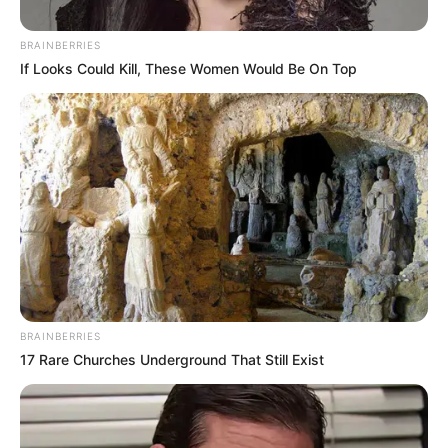
BRAINBERRIES
If Looks Could Kill, These Women Would Be On Top
Cortesía
Asaltaron a ex jugador del DIM
BRAINBERRIES
Por:
Diego Alejandro Escobar Calle
17 Rare Churches Underground That Still Exist
Marzo 2, 2025