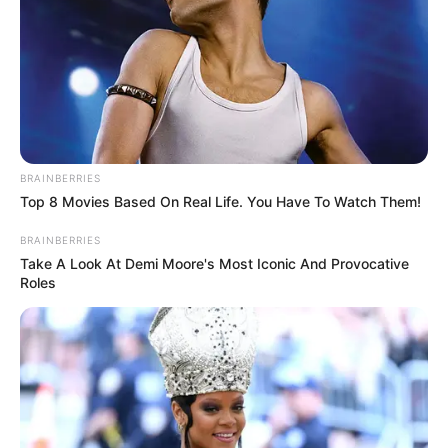
a EE.UU de supuesto acosador de 70 tatuadoras de
Medellín
Los delincuentes intimidaron a García con armas de
fuego y le sustrajeron una cadena, un anillo y una pulsera
de oro, todo avaluado en dos millones de pesos.
Las autoridades han informado que se están realizando
BRAINBERRIES
las investigaciones pertinentes para dar con el paradero
Top 8 Movies Based On Real Life. You Have To Watch Them!
de los responsables.
BRAINBERRIES
Take A Look At Demi Moore's Most Iconic And Provocative
Otras noticias de Medellín
Roles
La controversia entre los vendedores ambulantes e
informales de Medellín y la Alcaldía, iniciada en 2024 por
los operativos de control del espacio público, ha
escalado. Tras protestas y acciones legales, los
vendedores
presentaron una querella ante el Ministerio
de Trabajo, buscando mediación.