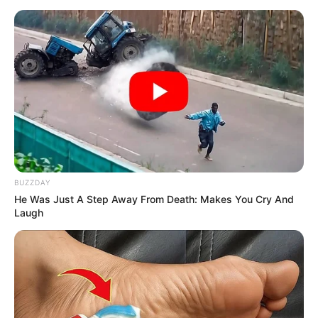
Tenemos todas las noticias que le
interesan. Para estar bien informado, por
favor, active las notificaciones de Alerta.
ACTIVAR AHORA
TEMAS DESTACADOS
BUZZDAY
EMERGENCIAS POR LLUVIAS
He Was Just A Step Away From Death: Makes You Cry And
METRO DE MEDELLÍN
Laugh
ELECCIONES PRESIDENCIALES
MARINILLA - ANTIOQUIA
EPM
YONDÓ - ANTIOQUIA
RIONEGRO