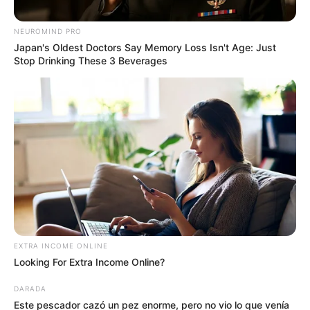
NEUROMIND PRO
Japan's Oldest Doctors Say Memory Loss Isn't Age: Just
Stop Drinking These 3 Beverages
Denuncias Antioquia
Desmanes en el Estadio Atanasio Girardot
Por:
Diego Alejandro Escobar Calle
EXTRA INCOME ONLINE
Agosto 13, 2025
Looking For Extra Income Online?
DARADA
Este pescador cazó un pez enorme, pero no vio lo que venía