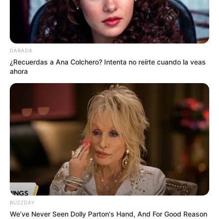
Los videos del incidente, que se han viralizado en las
redes sociales, muestran una intervención policial en la
tribuna de los hinchas visitantes, donde se aprecia a un
grupo de aficionados discutiendo.
DARADA
¿Recuerdas a Ana Colchero? Intenta no reírte cuando la veas
COMPARTIR
ahora
ALERTA BOGOTÁ EN GOOGLE NEWS
TEMAS RELACIONADOS
NOTICIAS MEDELLÍN
DISTURBIOS
ALERTA PAISA
ATLÉTICO NACIONAL
SAO PAULO
NOTICIAS
MANTÉNGASE EN ALERTA
BUZZDAY
We’ve Never Seen Dolly Parton's Hand, And For Good Reason