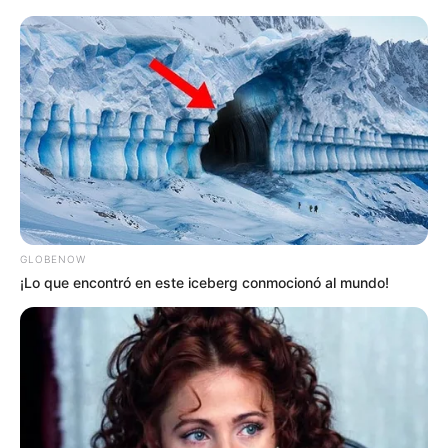
Los disturbios, que estallaron al final del encuentro,
fueron presuntamente orquestados por Allan Aquino de
Souza, un hincha del Sao Pablo.
Más información:
La programación para el Mes de las
Personas Mayores en Medellín
Según el secretario de Seguridad de Medellín, Manuel
Villa, De Souza recibió un comparendo y una multa. Fue
trasladado al Centro de Traslado por Protección (CTP) y,
GLOBENOW
en las próximas horas, será entregado a Migración
¡Lo que encontró en este iceberg conmocionó al mundo!
Colombia para su deportación. Las autoridades
solicitarán formalmente que se le prohíba el reingreso al
país en el futuro.
El secretario de Seguridad, Villa, enfatizó en que "no crean
que van a venir a Medellín a empañar la fiesta y la cultura
del fútbol y que nada les va a pasar".