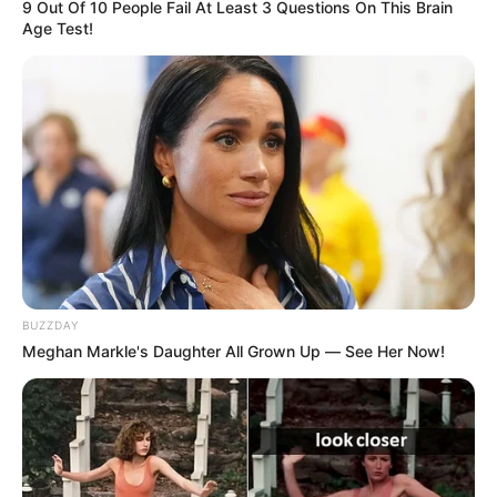
9 Out Of 10 People Fail At Least 3 Questions On This Brain
Age Test!
BUZZDAY
Meghan Markle's Daughter All Grown Up — See Her Now!