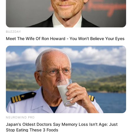
BUZZDAY
Meet The Wife Of Ron Howard - You Won't Believe Your Eyes
Cortesía, Contraloría de Medellín
Contraloría Distrital de Medellín vigila el proceso de
enajenación
Por:
Martín Manuel Díaz Rubio
Mayo 14, 2025
NEUROMIND PRO
Japan's Oldest Doctors Say Memory Loss Isn't Age: Just
Stop Eating These 3 Foods