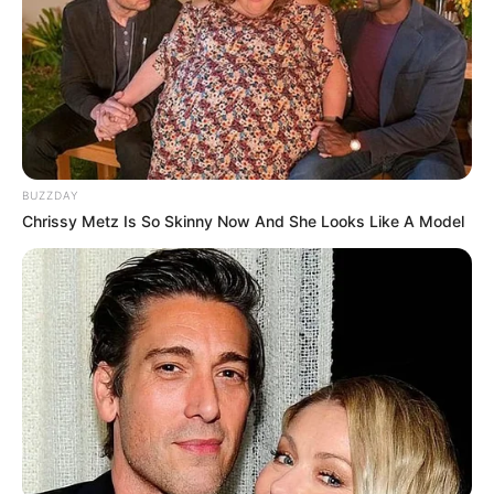
METRO DE MEDELLÍN
ELECCIONES PRESIDENCIALES
MARINILLA - ANTIOQUIA
EPM
YONDÓ - ANTIOQUIA
RIONEGRO
BUZZDAY
Chrissy Metz Is So Skinny Now And She Looks Like A Model