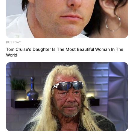
Además, el jefe del Organismo de Control Fiscal,
Pablo
Garcés, informó que, durante el año 2024, la Contraloría
Distrital de Medellín generó 12 mil millones de pesos en
hallazgos en Tigo-Une
, como parte de la estrategia de
proteger los recursos públicos.
BUZZDAY
Cabe hacer mención que en agosto del año anterior, con
Tom Cruise's Daughter Is The Most Beautiful Woman In The
16 votos a favor y 5 en contra,
la Corporación Concejo de
World
Medellín
aprobó el Proyecto de Acuerdo 012
, con el que
se le autoriza a Empresas Públicas de Medellín, enajenar
sus acciones en TIGO UNE.
COMPARTIR
ALERTA BOGOTÁ EN GOOGLE NEWS
TEMAS RELACIONADOS