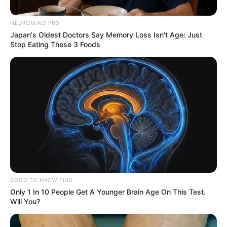
NEUROMIND PRO
Japan's Oldest Doctors Say Memory Loss Isn't Age: Just
Stop Eating These 3 Foods
Archivo
Personas capturadas en Medellín
GOOD TO KNOW THIS
Por:
Diego Alejandro Escobar Calle
Only 1 In 10 People Get A Younger Brain Age On This Test.
Will You?
Octubre 15, 2025