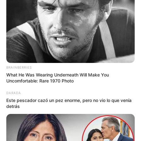
Tenemos todas las noticias que le
interesan. Para estar bien informado, por
favor, active las notificaciones de Alerta.
ACTIVAR AHORA
BRAINBERRIES
What He Was Wearing Underneath Will Make You
TEMAS DESTACADOS
Uncomfortable: Rare 1970 Photo
DARADA
EMERGENCIAS POR LLUVIAS
METRO DE MEDELLÍN
Este pescador cazó un pez enorme, pero no vio lo que venía
ELECCIONES PRESIDENCIALES
detrás
MARINILLA - ANTIOQUIA
EPM
YONDÓ - ANTIOQUIA
RIONEGRO