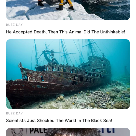
BUZZ DAY
He Accepted Death, Then This Animal Did The Unthinkable!
BUZZ DAY
Los presuntos delincuentes se movilizaban en una
Scientists Just Shocked The World In The Black Sea!
motocicleta de color gris, modelo 2022, a la que le habían
colocado una placa falsa. Tras la verificación, las
autoridades confirmaron que el vehículo presentaba