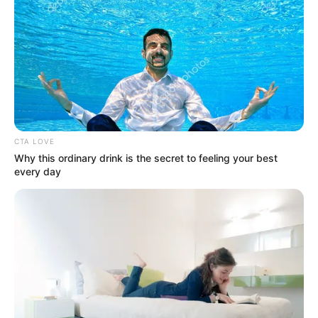
Mayo 16, 2025
COMPARTIR
UNIRSE AL CANAL DE WHATSAPP
CTA LOVE
Why this ordinary drink is the secret to feeling your best
La policía grabó operativo en el cual fue capturado un
every day
hombre que realizaba disparos al aire en la
vereda Los
Espejos, zona rural del municipio de Bello, norte del
Valle de Aburrá.
Lea también:
Se salvó concierto del grupo Niche en
Medellín: recuperan elementos robados