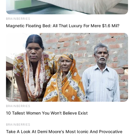
BRAINBERRIES
Magnetic Floating Bed: All That Luxury For Mere $1.6 Mil?
BRAINBERRIES
El operativo se llevó a cabo tras una alerta ciudadana que
10 Tallest Women You Won't Believe Exist
reportó disparos al aire en el sector. Gracias a la rápida
reacción de las autoridades, se desplegaron unidades
BRAINBERRIES
policiales que lograron ubicar a tres personas con
Take A Look At Demi Moore's Most Iconic And Provocative