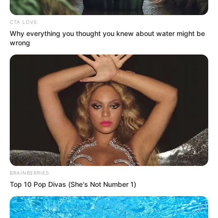
CTA LOVE
Why everything you thought you knew about water might be
wrong
BRAINBERRIES
Top 10 Pop Divas (She's Not Number 1)
Policía
disparos al aire
Por:
Diego Alejandro Escobar Calle