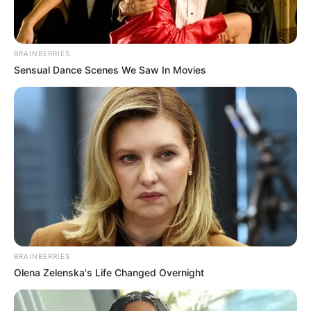
METRO DE MEDELLÍN
ELECCIONES PRESIDENCIALES
MARINILLA - ANTIOQUIA
EPM
YONDÓ - ANTIOQUIA
RIONEGRO
BRAINBERRIES
Sensual Dance Scenes We Saw In Movies
BRAINBERRIES
Olena Zelenska's Life Changed Overnight