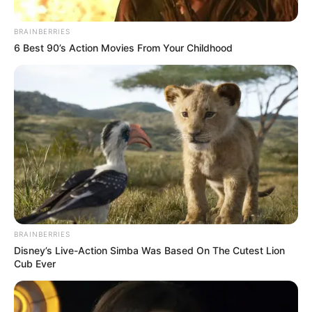
BRAINBERRIES
6 Best 90’s Action Movies From Your Childhood
RCN RADIO
Cárcel El Pedregal de Medellín
BRAINBERRIES
Por:
Charlyn García Vélez
Disney’s Live-Action Simba Was Based On The Cutest Lion
Cub Ever
Agosto 14, 2025