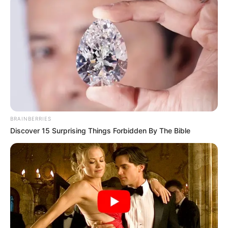
NOTICIAS ANTIOQUIA
NOTICIAS MEDELLÍN
ALERTA PAISA
CÁRCEL EL PEDREGAL
TUBERCULOSIS
MANTÉNGASE EN ALERTA
Tenemos todas las noticias que le
interesan. Para estar bien informado, por
favor, active las notificaciones de Alerta.
BRAINBERRIES
Discover 15 Surprising Things Forbidden By The Bible
ACTIVAR AHORA
TEMAS DESTACADOS
EMERGENCIAS POR LLUVIAS