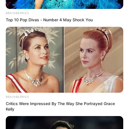
BRAINBERRIES
Top 10 Pop Divas - Number 4 May Shock You
Policía Nacional
Captura de adulto mayor, señalado de prenderle fuego a
una habitante de calle en Medellín
BRAINBERRIES
Por:
Paola Agredo Tapias
Critics Were Impressed By The Way She Portrayed Grace
Septiembre 11, 2025
Kelly