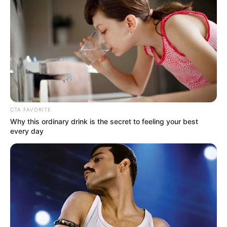
habría rociado sobre el cambuche donde se encontraba la
víctima.
La mujer, de 29 años de edad,
se sumergió en una
quebrada del sector
para apagar las llamas de su cuerpo
y con ayuda de otros habitantes de calle se desplazó
hasta la sede de la Cruz Roja, desde donde fue trasladada
a un hospital.
Le puede interesar:
Por combates en zona rural de
CTA FAVORITE
Campamento, estudiantes no pudieron asistir a clases
Why this ordinary drink is the secret to feeling your best
every day
Añadió la Fiscalía que la víctima permanece en cuidados
intensivos
con quemaduras en el 60% de la superficie
corporal.
Entre tanto, el procesado fue
capturado
a pocas cuadras
del lugar de los hechos por servidores de la Policía
Nacional.