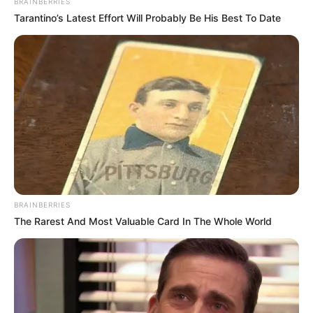
BRAINBERRIES
Tarantino’s Latest Effort Will Probably Be His Best To Date
ALERTA BOGOTÁ EN GOOGLE NEWS
TEMAS RELACIONADOS
NOTICIAS MEDELLÍN
ALERTA PAISA
QUEMADURAS
HABITANTES DE CALLE
GUAYABAL
ASEGURADOS
FISCALÍA GENERAL DE LA NACIÓN
MANTÉNGASE EN ALERTA
BRAINBERRIES
The Rarest And Most Valuable Card In The Whole World
Tenemos todas las noticias que le
interesan. Para estar bien informado, por
favor, active las notificaciones de Alerta.
ACTIVAR AHORA