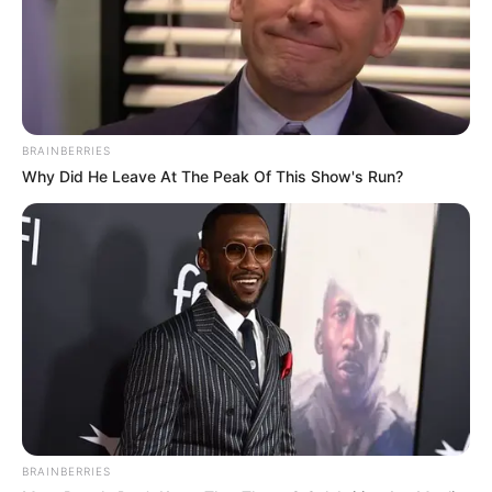
TEMAS DESTACADOS
EMERGENCIAS POR LLUVIAS
BRAINBERRIES
METRO DE MEDELLÍN
Why Did He Leave At The Peak Of This Show's Run?
ELECCIONES PRESIDENCIALES
MARINILLA - ANTIOQUIA
EPM
YONDÓ - ANTIOQUIA
RIONEGRO
BRAINBERRIES