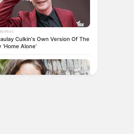
BERRIES
aulay Culkin's Own Version Of The
 ‘Home Alone’