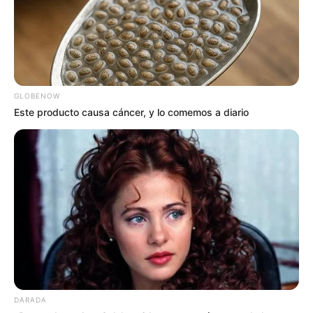
MANTÉNGASE EN ALERTA
Tenemos todas las noticias que le
interesan. Para estar bien informado, por
favor, active las notificaciones de Alerta.
GLOBENOW
Este producto causa cáncer, y lo comemos a diario
ACTIVAR AHORA
TEMAS DESTACADOS
EMERGENCIAS POR LLUVIAS
METRO DE MEDELLÍN
ELECCIONES PRESIDENCIALES
MARINILLA - ANTIOQUIA
EPM
YONDÓ - ANTIOQUIA
RIONEGRO
DARADA