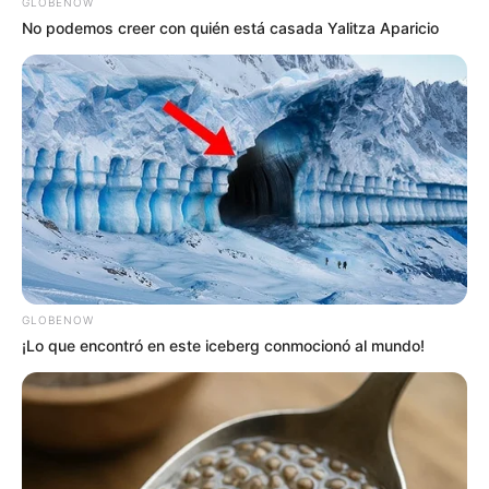
Ibarguen Cossio, ambos de 22 años de edad. Este
GLOBENOW
No podemos creer con quién está casada Yalitza Aparicio
doble homicidio también fue resultado de una riña.
Las autoridades continúan recopilando pruebas y
testimonios para esclarecer los motivos detrás de estos
crímenes y llevar a los responsables ante la justicia.
COMPARTIR
ALERTA BOGOTÁ EN GOOGLE NEWS
GLOBENOW
TEMAS RELACIONADOS
¡Lo que encontró en este iceberg conmocionó al mundo!
SABANETA - ANTIOQUIA
ALLANAMIENTOS
TIROTEO
CAPTURAS
ALERTA PAISA
NOTICIAS ANTIOQUIA
NOTICIAS MEDELLÍN