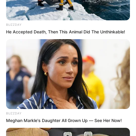
atacados con un arma de fuego. Afortunadamente, los
policías salieron ilesos y lograron reducir y capturar al
hombre de 33 años de edad.
BUZZDAY
He Accepted Death, Then This Animal Did The Unthinkable!
BUZZDAY
Meghan Markle's Daughter All Grown Up — See Her Now!