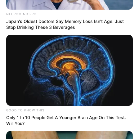
NEUROMIND PRO
Japan's Oldest Doctors Say Memory Loss Isn't Age: Just
Stop Drinking These 3 Beverages
Cortesía.
Allanamiento en Sabaneta terminó en tiroteo: Un hombre
fue capturado
GOOD TO KNOW THIS
Only 1 In 10 People Get A Younger Brain Age On This Test.
Por:
Yuli Metaute Londoño
Will You?
Marzo 25, 2025