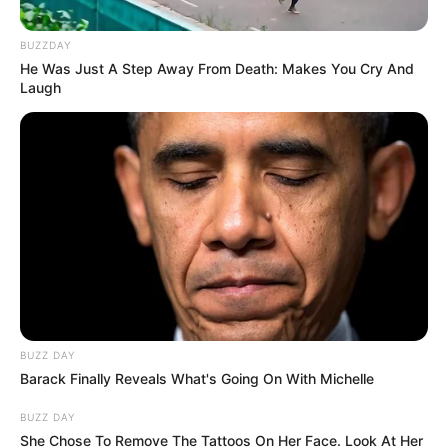
BUZZDAY
He Was Just A Step Away From Death: Makes You Cry And
Laugh
Cortesía, Séptima División del Ejército Nacional
Soldado asesinado en hostigamiento al Ejército en
Frontino, Antioquia
Por:
Martín Manuel Díaz Rubio
BUZZ DAY
Mayo 4, 2025
Barack Finally Reveals What's Going On With Michelle
BUZZ DAY
She Chose To Remove The Tattoos On Her Face. Look At Her