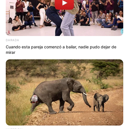
EMERGENCIAS POR LLUVIAS
METRO DE MEDELLÍN
ELECCIONES PRESIDENCIALES
MARINILLA - ANTIOQUIA
EPM
YONDÓ - ANTIOQUIA
RIONEGRO
DARADA
Cuando esta pareja comenzó a bailar, nadie pudo dejar de
mirar