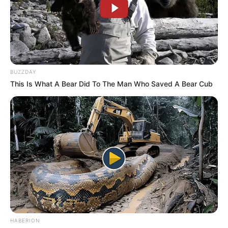
Cabe hacer mención que el pasado viernes 2 de mayo, se
registró un ataque contra la fuerza pública en el
corregimiento de Nutibara, en jurisdicción del municipio
de Frontino, allí
fue el epicentro de una nueva acción
contra la Policía.
BUZZDAY
This Is What A Bear Did To The Man Who Saved A Bear Cub
De cuerdo con la alcaldesa de Frontino, Luz Gabriela
Rivera,
hombres armados llegaron a la estación de
Frontino, en esta ruralidad, y dispararon contra los
uniformados
que se encontraban en la zona,
afortunadamente sin dejar personas heridas
COMPARTIR
ALERTA BOGOTÁ EN GOOGLE NEWS
HABERION