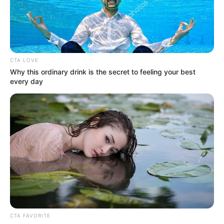
Tenemos todas las noticias que le
interesan. Para estar bien informado, por
favor, active las notificaciones de Alerta.
CTA LOVE
ACTIVAR AHORA
Why this ordinary drink is the secret to feeling your best
every day
TEMAS DESTACADOS
EMERGENCIAS POR LLUVIAS
METRO DE MEDELLÍN
ELECCIONES PRESIDENCIALES
MARINILLA - ANTIOQUIA
EPM
YONDÓ - ANTIOQUIA
RIONEGRO
CTA FAVORITE