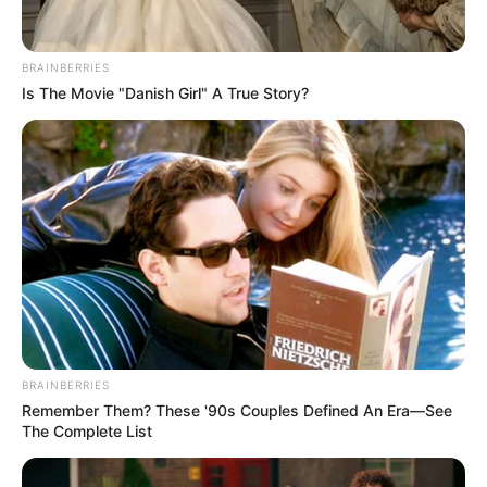
presencia de las disidencias de Calarcá”,
y agregó que la
acción de la Fuerza Pública en esta zona del
departamento es legítima y necesaria para tomar el
BRAINBERRIES
control y evitar nuevos desplazamientos forzados.
Is The Movie "Danish Girl" A True Story?
BRAINBERRIES
Remember Them? These '90s Couples Defined An Era—See
The Complete List