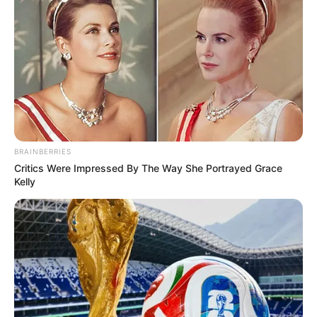
DISIDENCIAS DE LAS FARC
DESPLAZAMIENTO FORZADO
MANTÉNGASE EN ALERTA
Tenemos todas las noticias que le
interesan. Para estar bien informado, por
favor, active las notificaciones de Alerta.
BRAINBERRIES
Critics Were Impressed By The Way She Portrayed Grace
Kelly
ACTIVAR AHORA
TEMAS DESTACADOS
EMERGENCIAS POR LLUVIAS
METRO DE MEDELLÍN