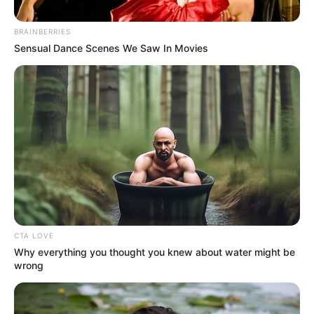
BRAINBERRIES
Sensual Dance Scenes We Saw In Movies
RCN RADIO
Enfrentamientos entre ilegales en Anorí
CTA LOVE
Por:
Verónica Gómez Perea
Why everything you thought you knew about water might be
Septiembre 1, 2025
wrong