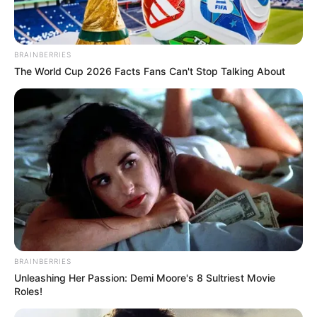
ELECCIONES PRESIDENCIALES
MARINILLA - ANTIOQUIA
EPM
YONDÓ - ANTIOQUIA
RIONEGRO
BRAINBERRIES
The World Cup 2026 Facts Fans Can't Stop Talking About
BRAINBERRIES
Unleashing Her Passion: Demi Moore's 8 Sultriest Movie
Roles!