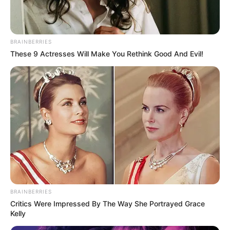
Le puede interesar:
Con un martillo, motociclista quebró
los vidrios de una volqueta en un caso de intolerancia
vial
BRAINBERRIES
These 9 Actresses Will Make You Rethink Good And Evil!
BRAINBERRIES
Critics Were Impressed By The Way She Portrayed Grace
Kelly