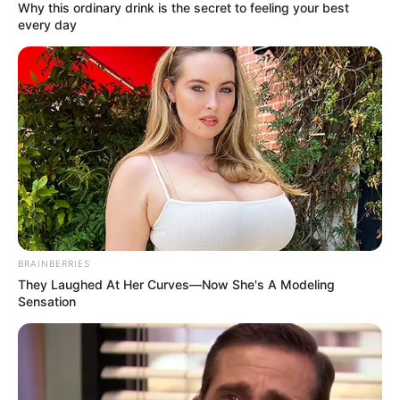
VALDIVIA - ANTIOQUIA
DESPLAZADOS
Why this ordinary drink is the secret to feeling your best
EJÉRCITO NACIONAL
every day
MANTÉNGASE EN ALERTA
Tenemos todas las noticias que le
interesan. Para estar bien informado, por
favor, active las notificaciones de Alerta.
ACTIVAR AHORA
BRAINBERRIES
They Laughed At Her Curves—Now She's A Modeling
Sensation
TEMAS DESTACADOS
EMERGENCIAS POR LLUVIAS
METRO DE MEDELLÍN
ELECCIONES PRESIDENCIALES