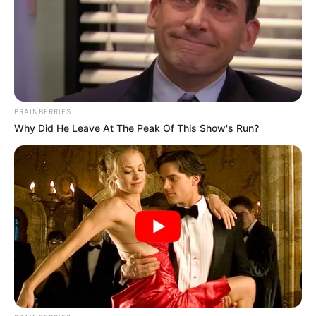
MARINILLA - ANTIOQUIA
EPM
YONDÓ - ANTIOQUIA
RIONEGRO
BRAINBERRIES
Why Did He Leave At The Peak Of This Show's Run?