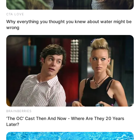
CTA LOVE
Why everything you thought you knew about water might be
wrong
Cortesía, Alcaldía
familias regresan a sus hogares en Valdivia, Antioquia
Por:
Martín Manuel Díaz Rubio
BRAINBERRIES
Mayo 30, 2025
'The OC' Cast Then And Now - Where Are They 20 Years
Later?