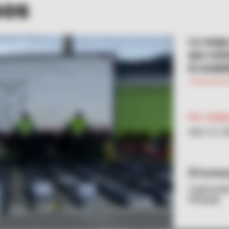
sos
La carga
que cont
la modal
Por:
Crist
Abril 10, 2
Cortesí
Capturado
Pintada