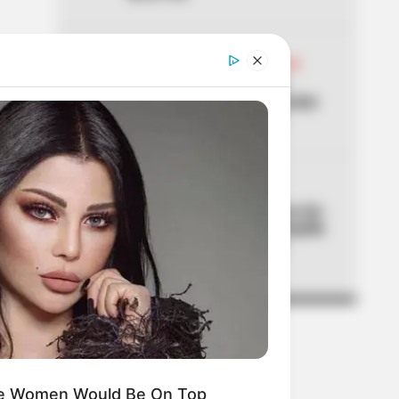
04
ABELARDO DE LA ESPRIELLA
Don Luis, el vendedor de
panela, estuvo en la posesión
del presidente Abelardo
05
CORTES DE LUZ
¡Se dañó el fin de semana! Air-
e cortará la luz en Barranquilla
y Luruaco este sábado y
domingo
ese Women Would Be On Top