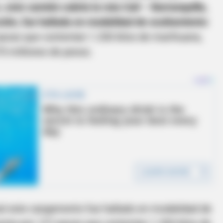
a,
este camión cubría la ruta Cali – Barranquilla,
ión, fue hallada en modalidad de ocultamiento
acas que contenían 1.250 kilos de marihuana,
75 millones de pesos.
nal este cargamento fue hallado en modalidad de