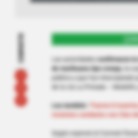
COMPARTIR
UNI
Las autoridades
confirmaron l
de marihuana tipo creepy
, la c
público y que fue interceptado 
de la vía La Pintada – Medellín,
Lea también:
"Fueron 8 muertos
recientes combates con Clan de
Según expresó el Coronel Ósca