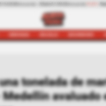
-31,41%
Pepino de rellenar
$ 3.972,00
-0,70%
Za
ecio por kilo)
(Precio por kilo)
HINCHADA
BOLSILLO
BOCHINCHES
ó una tonelada de marihuana en la vía La Pintada - Med
 una tonelada de ma
- Medellín avaluado