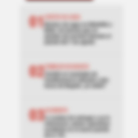
01
CORTES DE AGUA
Noches sin agua en Medellín y
Bello: los barrios que se
quedan sin servicio durante el
puente del 7 de agosto
02
TEMBLOR EN BOGOTÁ
Tembló en municipio de
Cundinamarca ubicado a dos
horas de Bogotá: ¿lo sintió?
03
ACCIDENTE
Lo acaban de entregar y ya lo
estrenaron: primer aparatoso
accidente en el nuevo puente
de la 153