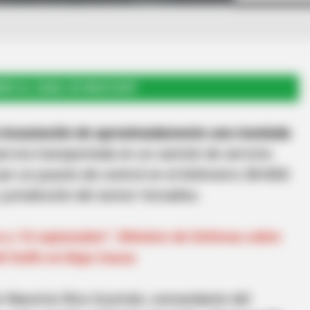
RSE AL CANAL DE WHATSAPP
a incautación de aproximadamente una tonelada
ual era transportada en un camión de servicio
por un puesto de control en el kilómetro 38+800
 jurisdicción del sector Versalles.
 y 10 capturados”: Ministro de Defensa sobre
l Golfo en Bajo Cauca
r Mauricio Rico Guzmán, comandante del