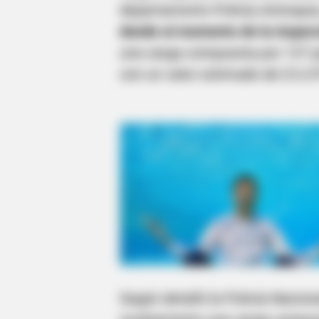
departamento Policía Antioqui
donde al momento de la inspecc
una carga compuesta por 127 p
con un valor estimado de $ 6.3
Según detalló la Policía Nacio