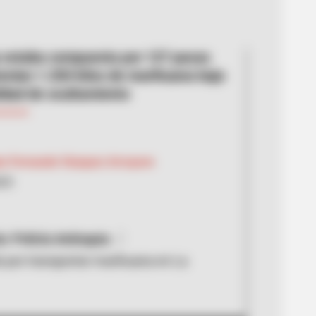
 estaba compuesta por 127 pacas
enían 1.250 kilos de marihuana bajo
idad de ocultamiento
ian Fernando Vásquez Arroyave
025
a: Policía Antioquia
 por transportar marihuana en La