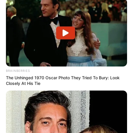
último recurso, la eutanasia.
COMPARTIR
ALERTA BOGOTÁ EN GOOGLE NEWS
TEMAS RELACIONADOS
BRAINBERRIES
NOTICIAS ANTIOQUIA
ALERTA PAISA
The Unhinged 1970 Oscar Photo They Tried To Bury: Look
GUSTAVO PETRO
HIPOPÓTAMOS
Closely At His Tie
MAGDALENA MEDIO
MINISTERIO DE AMBIENTE
GORRAS
MANTÉNGASE EN ALERTA
Tenemos todas las noticias que le