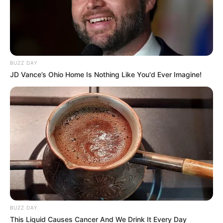
BUZZ DAY
JD Vance’s Ohio Home Is Nothing Like You'd Ever Imagine!
Hacienda Nápoles
Hipopótamos - Antioquia - 2024
Por:
Verónica Gómez Perea
Julio 16, 2025
BUZZ DAY
This Liquid Causes Cancer And We Drink It Every Day