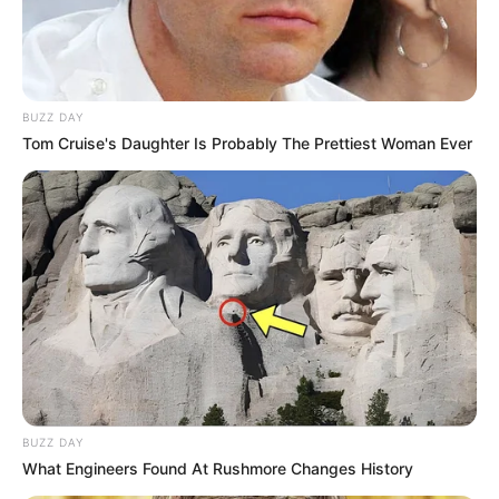
embargo, de acuerdo con National Geographic, los 4
ejemplares que llegaron a Colombia, un macho y tres
hembras,
fueron trasladados desde un zoológico de
Estados Unidos en la década de los 80.
BUZZ DAY
Tom Cruise's Daughter Is Probably The Prettiest Woman Ever
BUZZ DAY
What Engineers Found At Rushmore Changes History