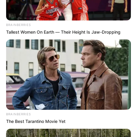
BRAINBERRIES
Tallest Women On Earth — Their Height Is Jaw-Dropping
BRAINBERRIES
Sánchez Reiteró que este crimen no quedará impune, por
The Best Tarantino Movie Yet
lo que será reforzada la seguridad en la zona, todo para
lograr, cuanto antes, la captura del responsable de
haber