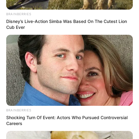
BRAINBERRIES
Disney’s Live-Action Simba Was Based On The Cutest Lion
Cub Ever
Ejército
Militar muerto con ataque de "burro bomba" en Valdivia
Por:
Mateo Zapata Correa
BRAINBERRIES
Julio 10, 2025
Shocking Turn Of Event: Actors Who Pursued Controversial
Careers