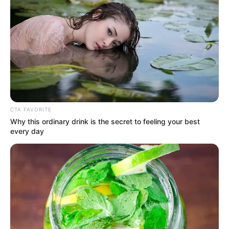
Finalmente, el gobernador expresó su sentido a las
familias y fuerzas militares.
Hay que mencionar que, en la noche del martes, fueron
incinerados dos vehículos en este municipio, autoridades
no descarta que el ELN este detrás de este ataque
terrorista, que tuvo lugar en el sector Sierra Morena.
De acuerdo con el mandatario, los vehículos sufrieron la
CTA FAVORITE
afectación cuando se encontrada en un parqueadero de
Why this ordinary drink is the secret to feeling your best
la zona, situación que no dejó heridos.
every day
Sobre los hechos, el alcalde pidió toda la colaboración de
la institucionalidad para lograr, en el menor tiempo
posible, esclarecer este nuevo hecho de violencia que, por
fortuna, no deja personas heridas.
COMPARTIR