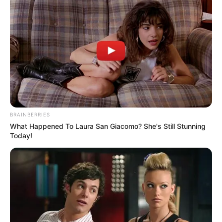
TEMAS DESTACADOS
EMERGENCIAS POR LLUVIAS
METRO DE MEDELLÍN
ELECCIONES PRESIDENCIALES
MARINILLA - ANTIOQUIA
EPM
YONDÓ - ANTIOQUIA
RIONEGRO
BRAINBERRIES
What Happened To Laura San Giacomo? She's Still Stunning
Today!