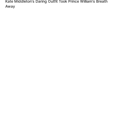
Kate Middleton's Daring Outfit Took Prince William's Breath
Away
MÁS DE JUDICIALES
PRESIDENCIA
Ejército blinda el Eje Cafetero por
posesión presidencial con controles,
tropas y vigilancia permanente