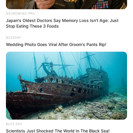
NEUROMIND PRO
Japan's Oldest Doctors Say Memory Loss Isn't Age: Just
Stop Eating These 3 Foods
BUZZDAY
Wedding Photo Goes Viral After Groom's Pants Rip!
Archivo
Referencia de homicidio en Antioquia
Por:
Diego Alejandro Escobar Calle
Julio 18, 2025
BUZZ DAY
Scientists Just Shocked The World In The Black Sea!