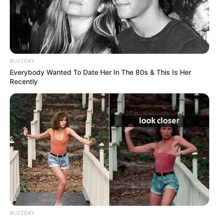
BUZZDAY
Everybody Wanted To Date Her In The 80s & This Is Her
Recently
Más información:
Capturan a hombre señalado de
BUZZDAY
agredir con arma blanca a su suegra en San Juan de