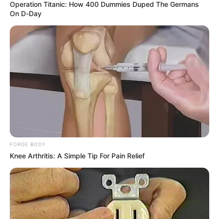
Operation Titanic: How 400 Dummies Duped The Germans
ELECCIONES PRESIDENCIALES
On D-Day
MARINILLA - ANTIOQUIA
EPM
YONDÓ - ANTIOQUIA
RIONEGRO
FORGE BODY
Knee Arthritis: A Simple Tip For Pain Relief