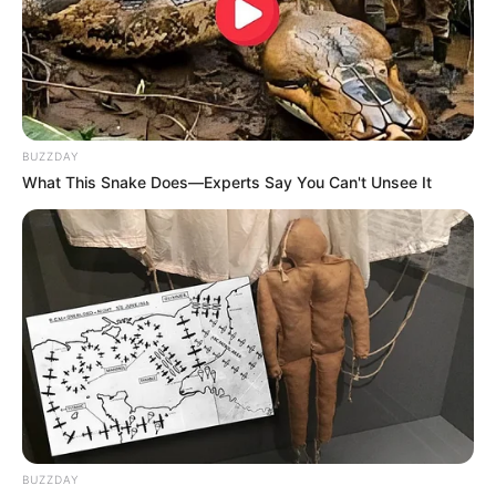
AUTORIDADES
CRIMEN
NOTICIAS
SABANALARGA - ANTIOQUIA
MANTÉNGASE EN ALERTA
BUZZDAY
What This Snake Does—Experts Say You Can't Unsee It
Tenemos todas las noticias que le
interesan. Para estar bien informado, por
favor, active las notificaciones de Alerta.
ACTIVAR AHORA
TEMAS DESTACADOS
EMERGENCIAS POR LLUVIAS
BUZZDAY
METRO DE MEDELLÍN