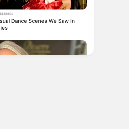
BERRIES
sual Dance Scenes We Saw In
ies