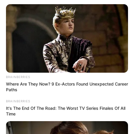
MANTÉNGASE EN ALERTA
Tenemos todas las noticias que le
interesan. Para estar bien informado, por
favor, active las notificaciones de Alerta.
ACTIVAR AHORA
BRAINBERRIES
Where Are They Now? 9 Ex-Actors Found Unexpected Career
Paths
TEMAS DESTACADOS
BRAINBERRIES
It's The End Of The Road: The Worst TV Series Finales Of All
EMERGENCIAS POR LLUVIAS
Time
METRO DE MEDELLÍN
ELECCIONES PRESIDENCIALES
MARINILLA - ANTIOQUIA
EPM
YONDÓ - ANTIOQUIA
RIONEGRO