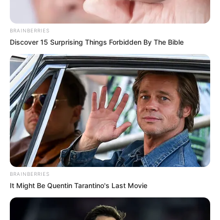
Tarazá. Los hechos se habrían presentado en esta
vereda, zona limítrofe con el municipio de Valdivia,
donde se intensifican los enfrentamientos entre grupos
BRAINBERRIES
armados ilegales.
Discover 15 Surprising Things Forbidden By The Bible
BRAINBERRIES
It Might Be Quentin Tarantino's Last Movie