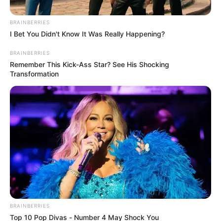
BRAINBERRIES
I Bet You Didn't Know It Was Really Happening?
BRAINBERRIES
Remember This Kick-Ass Star? See His Shocking
Transformation
Suministrada.
Joven fue asesinado con un cuchillo en Segovia; su novia
de 14 años es la principal sospechosa
Por:
Yuli Metaute Londoño
Septiembre 5, 2025
BRAINBERRIES
Top 10 Pop Divas - Number 4 May Shock You