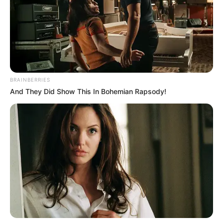
prácticas violentas y tradicionales con animales en el
país. Para el caso de las corralejas, esta ley empezaría a
regir en el año 2028.
Luego de conocerse esta decisión, la senadora
animalista, Andrea Padilla aseguró que,
todas estas
prácticas violentas y crueles con los animales debían
BRAINBERRIES
quedar prohibidas.
And They Did Show This In Bohemian Rapsody!
Hoy es un día para reconocer la lucha de años de miles
de personas en Colombia y en el mundo. Falta un
larguísimo camino por recorrer, pero
este espaldarazo de
la Corte nos da un impulso invaluable”, aseguró.
Lea también:
Cámaras trampa han permitido registrar
21 especies de mamíferos en áreas de conservación de
Medellín
Sobre las corralejas en Antioquia, hay que indicar que,