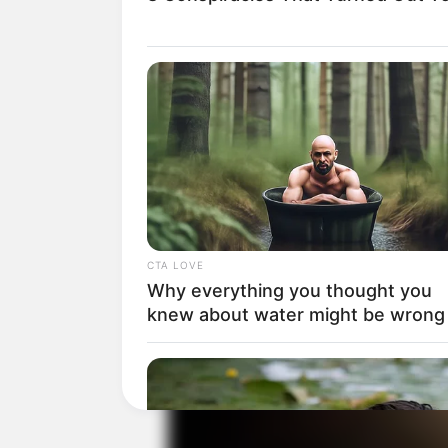
9 años que ingirió pastillas en
CTA LOVE
Why everything you thought you
knew about water might be wrong