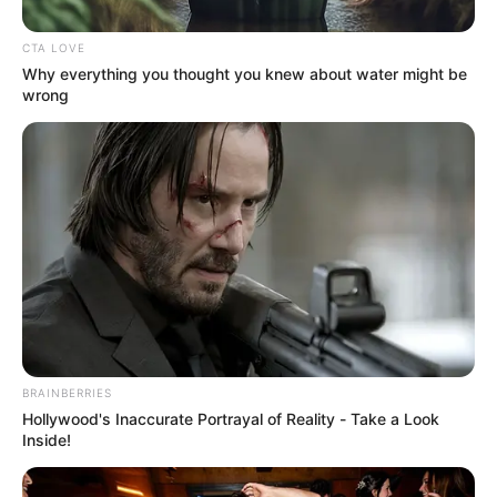
hay otros intereses
", dijo el secretario.
CTA LOVE
Le puede interesar:
Alcaldía de Amalfi extendió toque
Why everything you thought you knew about water might be
de queda por amenazas del Frente 36 de las Farc
wrong
BRAINBERRIES
Hollywood's Inaccurate Portrayal of Reality - Take a Look
Inside!