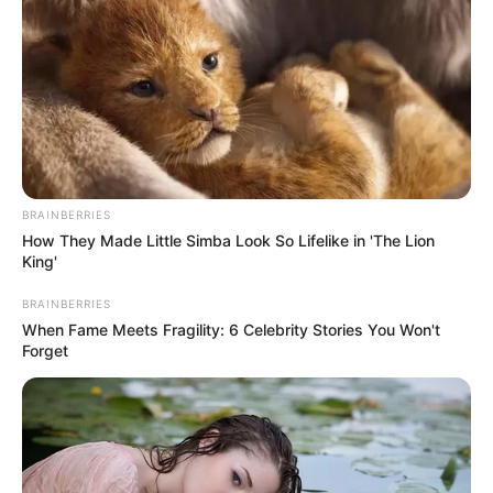
MANTÉNGASE EN ALERTA
Tenemos todas las noticias que le
interesan. Para estar bien informado, por
favor, active las notificaciones de Alerta.
ACTIVAR AHORA
BRAINBERRIES
How They Made Little Simba Look So Lifelike in 'The Lion
King'
BRAINBERRIES
TEMAS DESTACADOS
When Fame Meets Fragility: 6 Celebrity Stories You Won't
Forget
EMERGENCIAS POR LLUVIAS
METRO DE MEDELLÍN
ELECCIONES PRESIDENCIALES
MARINILLA - ANTIOQUIA
EPM
YONDÓ - ANTIOQUIA
RIONEGRO