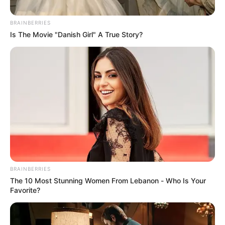
instrumentalizados.
BRAINBERRIES
Is The Movie "Danish Girl" A True Story?
Cortesía, Alcaldía de Medellín
Mendicidad en Medellín
BRAINBERRIES
The 10 Most Stunning Women From Lebanon - Who Is Your
Por:
Martín Manuel Díaz Rubio
Favorite?
Octubre 6, 2025