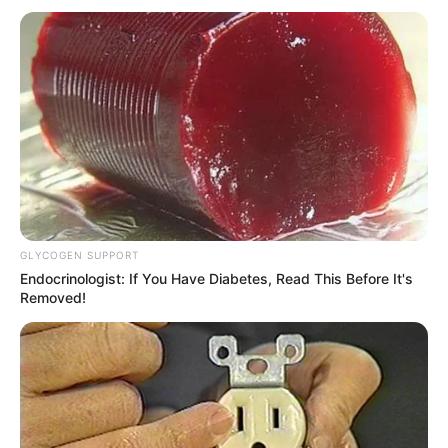
EMERGENCIAS POR LLUVIAS
METRO DE MEDELLÍN
ELECCIONES PRESIDENCIALES
MARINILLA - ANTIOQUIA
EPM
YONDÓ - ANTIOQUIA
RIONEGRO
GLYCOGEN SUPPORT
Endocrinologist: If You Have Diabetes, Read This Before It's
Removed!