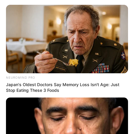
El reporte data de que
el cuerpo presentaba heridas en el
hipocondrio, flanco y zona lumbar izquierda, además de
signos de degollamiento,
lo que evidencia la brutalidad
del ataque.
Las autoridades han iniciado una investigación
exhaustiva para determinar los móviles del crimen y dar
con los responsables.
Es importante recordar que,
la subregión del Suroeste
antioqueño ha sido una de las más afectadas por
problemas de orden público. En lo que va del año, se
NEUROMIND PRO
han registrado más de 50 muertes violentas en la
Japan's Oldest Doctors Say Memory Loss Isn't Age: Just
región.
Stop Eating These 3 Foods
Más noticias importantes
A prisión alias 'El Negro'; acusado de un doble homicidio
en Salgar: Desde una moto le disparó a las víctimas