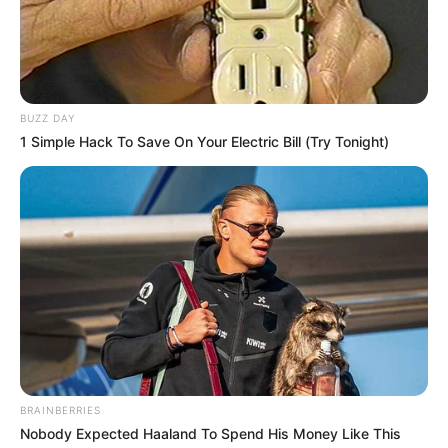
BUZZ DAY
1 Simple Hack To Save On Your Electric Bill (Try Tonight)
BRAINBERRIES
Nobody Expected Haaland To Spend His Money Like This