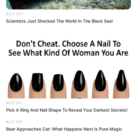
BUZZ DAY
Scientists Just Shocked The World In The Black Sea!
Referencia-Archivo.
Hallaron cadáver con signos de degollamiento y tortura
en el Suroeste antioqueño
BUZZ DAY
Pick A Ring And Nail Shape To Reveal Your Darkest Secrets!
Por:
Yuli Metaute Londoño
Febrero 25, 2025
BUZZ DAY
Bear Approaches Cat: What Happens Next Is Pure Magic