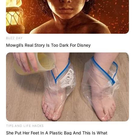
BUZZ DAY
Mowgli’s Real Story Is Too Dark For Disney
Cortesía, Gobernación de Antioquia
Andrés Julián Rendón Cardona, gobernador de Antioquia
Por:
Martín Manuel Díaz Rubio
Agosto 24, 2025
TIPS AND LIFE HACKS
She Put Her Feet In A Plastic Bag And This Is What