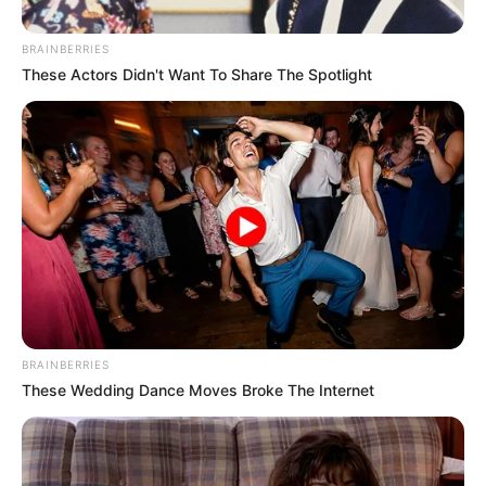
BRAINBERRIES
These Actors Didn't Want To Share The Spotlight
Cortesía. Policía Nacional
Policía Nacional
Por:
Martín Manuel Díaz Rubio
Julio 22, 2025
BRAINBERRIES
These Wedding Dance Moves Broke The Internet
COMPARTIR