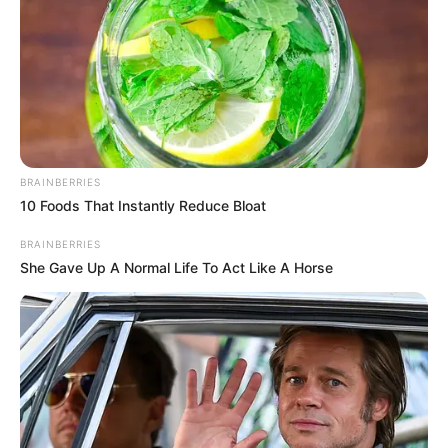
Tenemos todas las noticias que le
interesan. Para estar bien informado, por
favor, active las notificaciones de Alerta.
ACTIVAR AHORA
BRAINBERRIES
10 Foods That Instantly Reduce Bloat
TEMAS DESTACADOS
BRAINBERRIES
She Gave Up A Normal Life To Act Like A Horse
EMERGENCIAS POR LLUVIAS
METRO DE MEDELLÍN
ELECCIONES PRESIDENCIALES
MARINILLA - ANTIOQUIA
EPM
YONDÓ - ANTIOQUIA
RIONEGRO