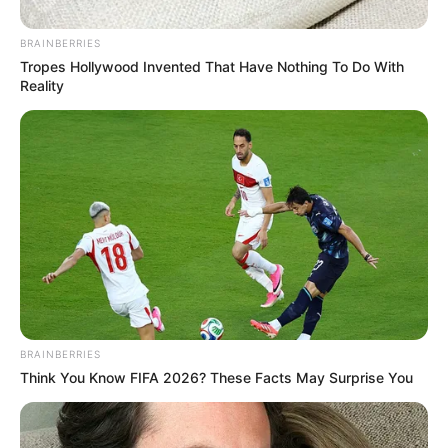
presentó un supuesto certificado falso para respaldar
dicha afirmación”, fue lo señalado por la Procuraduría. El
BRAINBERRIES
Ministerio Público tipificó estos hechos como una falta
Tropes Hollywood Invented That Have Nothing To Do With
disciplinaria gravísima cometida con dolo.
Reality
BRAINBERRIES
Think You Know FIFA 2026? These Facts May Surprise You