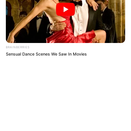
MUJERES ASESINADAS
NOTICIAS ANTIOQUIA
NOTICIAS MEDELLÍN
CORONEL
POLICÍA
MANTÉNGASE EN ALERTA
BRAINBERRIES
Tenemos todas las noticias que le
Sensual Dance Scenes We Saw In Movies
interesan. Para estar bien informado, por
favor, active las notificaciones de Alerta.
ACTIVAR AHORA
TEMAS DESTACADOS
EMERGENCIAS POR LLUVIAS
METRO DE MEDELLÍN