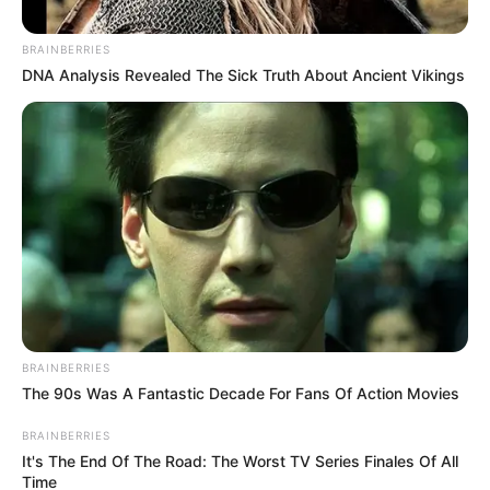
BRAINBERRIES
DNA Analysis Revealed The Sick Truth About Ancient Vikings
Captura de pantalla-redes sociales.
BRAINBERRIES
Venecia: Medicina Legal confirma estrangulamiento en
The 90s Was A Fantastic Decade For Fans Of Action Movies
caso de Emiliana Castrillón; exnovio es el principal
sospechoso
BRAINBERRIES
It's The End Of The Road: The Worst TV Series Finales Of All
Por:
Yuli Metaute Londoño
Time