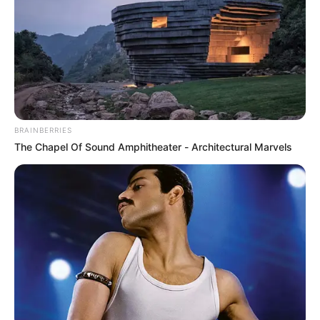
Aeropuerto de Rionegro se logra la captura de José
Salamanc
a, por parte de autoridades en
acompañamiento a Migración Colombia, por una orden
judicial que pesa contra este sujeto por delito de acto
sexual con menor de 14 años".
Le puede interesar:
Se encuentran abiertas las
matrículas para el año escolar 2026 en las instituciones
BRAINBERRIES
educativas oficiales de Antioquia
The Chapel Of Sound Amphitheater - Architectural Marvels
El hombre fue trasladado a las instalaciones policiales
donde se realizaron las diligencias de verificación y se
estableció contacto con las autoridades solicitantes para
la ejecución de los actos urgentes correspondientes.
Por otra parte, el alcalde de Medellín, Federico Gutiérrez,
anunció reciamente que, más de 100 extranjeros han sido
inadmitidos. Es así como
cinco ciudadanos
estadounidenses se les negó el ingreso, mientras se