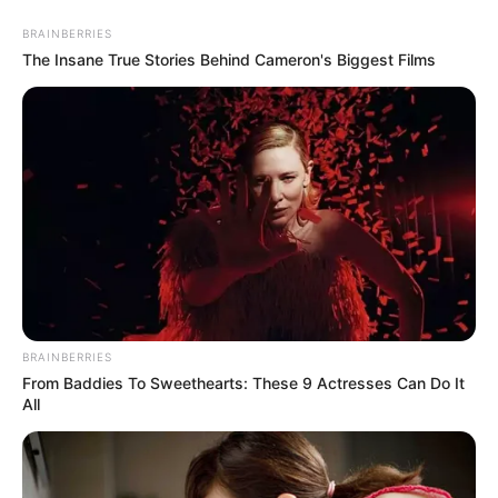
BRAINBERRIES
The Insane True Stories Behind Cameron's Biggest Films
Lo que agrava la situación es que el sospechoso "no ha
aparecido" desde el hallazgo del cuerpo de Emiliana el
pasado lunes,
10 de noviembre, en una orilla del río
Cauca, en la vereda El Bazal de Bolombolo.
Medicina Legal arrojó luz sobre el dictamen.
Los
exámenes forenses confirmaron que la joven
presentaba heridas en el cuerpo y que la muerte se
produjo por asfixia mecánica, lo que indica que habría
BRAINBERRIES
sido estrangulada.
From Baddies To Sweethearts: These 9 Actresses Can Do It
All
Según se conoció,
los familiares de la víctima
reconocieron al hombre como la expareja sentimental,
quien presuntamente residía en una parcelación
cercana al sitio del hallazgo.