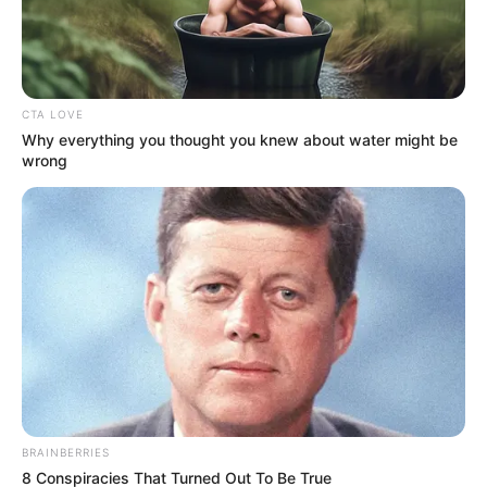
vivo
El comandante de la Policía en Antioquia, coronel Óscar
Mauricio Rico Guzmán,
confirmó públicamente que el
exnovio de Emiliana es el "primer sindicado" y que "toda
CTA LOVE
la responsabilidad del hecho está direccionada a ese
Why everything you thought you knew about water might be
sujeto".
wrong
BRAINBERRIES
8 Conspiracies That Turned Out To Be True