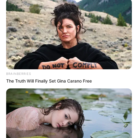
ACTIVAR AHORA
TEMAS DESTACADOS
EMERGENCIAS POR LLUVIAS
METRO DE MEDELLÍN
ELECCIONES PRESIDENCIALES
BRAINBERRIES
MARINILLA - ANTIOQUIA
EPM
The Truth Will Finally Set Gina Carano Free
YONDÓ - ANTIOQUIA
RIONEGRO