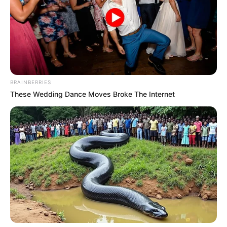
desaparición forzada
BRAINBERRIES
These Wedding Dance Moves Broke The Internet