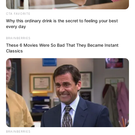
CTA FAVORITE
Why this ordinary drink is the secret to feeling your best
every day
BRAINBERRIES
These 6 Movies Were So Bad That They Became Instant
Classics
RCN RADIO
Acto público de la JEP en el occidente antioqueño
Por:
Mateo Zapata Correa
Junio 25, 2025
BRAINBERRIES