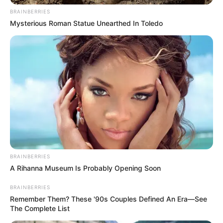
crimen.
BRAINBERRIES
Mysterious Roman Statue Unearthed In Toledo
COMPARTIR
ALERTA BOGOTÁ EN GOOGLE NEWS
TEMAS RELACIONADOS
OCCIDENTE ANTIOQUEÑO
JEP
ALERTA PAISA
NOTICIAS ANTIOQUIA
NOTICIAS MEDELLÍN
BRAINBERRIES
MANTÉNGASE EN ALERTA
A Rihanna Museum Is Probably Opening Soon
BRAINBERRIES
Tenemos todas las noticias que le
Remember Them? These '90s Couples Defined An Era—See
interesan. Para estar bien informado, por
The Complete List
favor, active las notificaciones de Alerta.