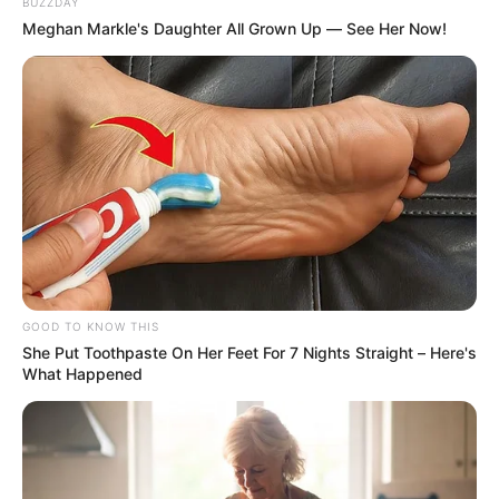
BUZZDAY
https://acortar.link/QRiCex
.
Meghan Markle's Daughter All Grown Up — See Her Now!
Si desean más
información
se pueden comunicar con la
gerente sectorial, Ana Cecilia Suárez Pérez, al correo
electrónico asuarez@fenalcoantioquia.com.
COMPARTIR
ALERTA BOGOTÁ EN GOOGLE NEWS
TEMAS RELACIONADOS
GOOD TO KNOW THIS
She Put Toothpaste On Her Feet For 7 Nights Straight – Here's
NOTICIAS ANTIOQUIA
GIRARDOTA - ANTIOQUIA
What Happened
ALERTA PAISA
POLICÍA METROPOLITANA DEL VALLE DE ABURRÁ
MOTOCICLETA