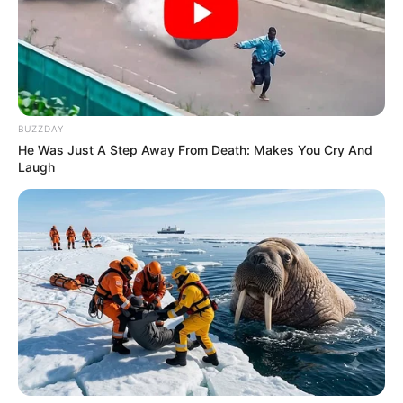
BUZZDAY
He Was Just A Step Away From Death: Makes You Cry And
Laugh
Añadió el oficial que durante este 2025, en este municipio
se han realizado
39 capturas en flagrancia,
dos mediante
orden judicial, además, cinco armas de fuego han sido
incautadas y diez automotores se han recuperado.