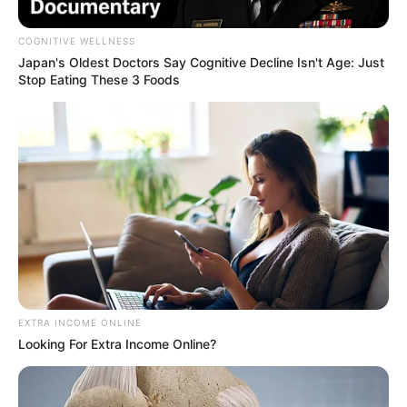
COGNITIVE WELLNESS
Japan's Oldest Doctors Say Cognitive Decline Isn't Age: Just
Stop Eating These 3 Foods
Policía Metropolitana del Valle de Aburrá
Entrega de motocicletas a la Policía
Por:
Paola Agredo Tapias
Marzo 5, 2025
EXTRA INCOME ONLINE
Looking For Extra Income Online?
COMPARTIR