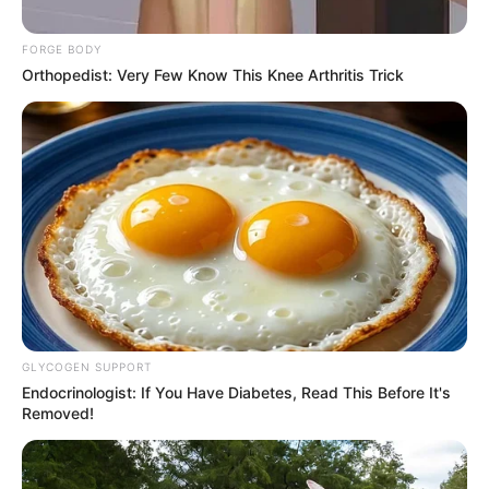
FORGE BODY
Orthopedist: Very Few Know This Knee Arthritis Trick
Cortesía - Bomberos Rionegro
Encontraron a María Otilia sin vida en Rionegro
Por:
Mateo Zapata Correa
GLYCOGEN SUPPORT
Agosto 6, 2025
Endocrinologist: If You Have Diabetes, Read This Before It's
Removed!
COMPARTIR