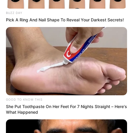
BUZZ DAY
Pick A Ring And Nail Shape To Reveal Your Darkest Secrets!
GOOD TO KNOW THIS
She Put Toothpaste On Her Feet For 7 Nights Straight – Here's
El hallazgo, confirmado este martes,
conmovió a sus
What Happened
amigos y familiares quienes desde hace varios días
habían activado las rutas de búsqueda.