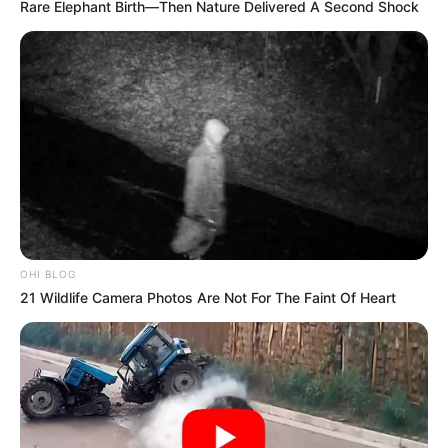
Rare Elephant Birth—Then Nature Delivered A Second Shock
ACTIVAR AHORA
TEMAS DESTACADOS
EMERGENCIAS POR LLUVIAS
METRO DE MEDELLÍN
ELECCIONES PRESIDENCIALES
MARINILLA - ANTIOQUIA
EPM
YONDÓ - ANTIOQUIA
RIONEGRO
OHI BLOG
21 Wildlife Camera Photos Are Not For The Faint Of Heart