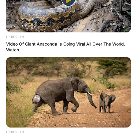
COMPARTIR
ALERTA BOGOTÁ EN GOOGLE NEWS
HABERION
Video Of Giant Anaconda Is Going Viral All Over The World.
Watch
TEMAS RELACIONADOS
RIONEGRO - ANTIOQUIA
TRAGEDIA
ALERTA PAISA
AUTORIDADES
ORIENTE ANTIOQUEÑO
DESAPARECIDOS
MANTÉNGASE EN ALERTA
Tenemos todas las noticias que le
interesan. Para estar bien informado, por
favor, active las notificaciones de Alerta.
HABERION