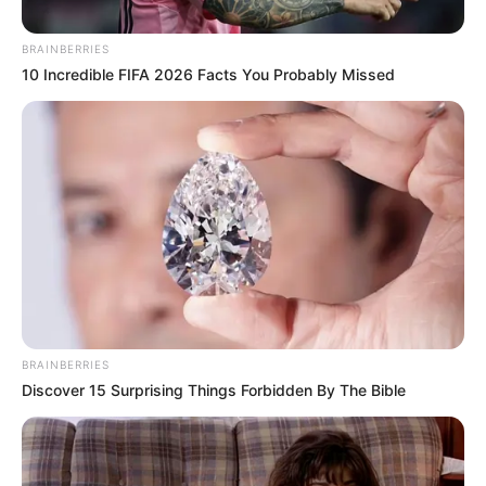
BRAINBERRIES
10 Incredible FIFA 2026 Facts You Probably Missed
Cortesía, Alcaldía de Andes
Municipio de Andes, Antioquia
Por:
Martín Manuel Díaz Rubio
Septiembre 12, 2025
BRAINBERRIES
Discover 15 Surprising Things Forbidden By The Bible
COMPARTIR