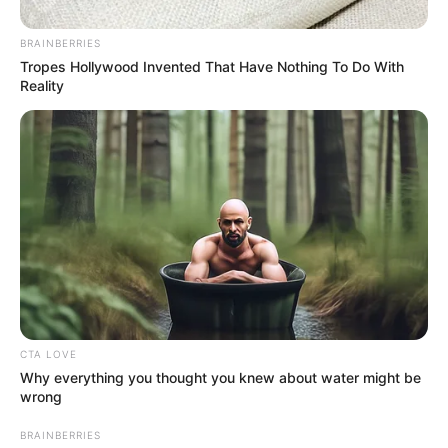
BRAINBERRIES
Tropes Hollywood Invented That Have Nothing To Do With
Reality
CTA LOVE
Why everything you thought you knew about water might be
wrong
Así mismo, repudiaron las amenazas que en los últimos
días han recaído sobre funcionarios públicos del
BRAINBERRIES