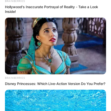
BRAINBERRIES
Hollywood's Inaccurate Portrayal of Reality - Take a Look
El cuerpo fue trasladado al área urbana para los
Inside!
procedimientos judiciales correspondientes.
El segundo caso ocurrió en horas de la tarde en la vereda
El Cardal, corregimiento La Chaparrala.
La víctima fue
identificada como Hernán Gallego Correa, oriundo de
Andes.
En este caso, el cuerpo fue movilizado por la
comunidad a las instalaciones de Medicina Legal en la
mañana del jueves.
COMPARTIR
BRAINBERRIES
ALERTA BOGOTÁ EN GOOGLE NEWS
Disney Princesses: Which Live-Action Version Do You Prefer?
TEMAS RELACIONADOS
NOTICIAS ANTIOQUIA
ALERTA PAISA