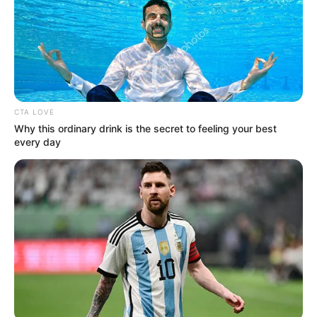
ANDES - ANTIOQUIA
TRAGENDIA
SUROESTE DE ANTIOQUIA
MANTÉNGASE EN ALERTA
CTA LOVE
Tenemos todas las noticias que le
interesan. Para estar bien informado, por
Why this ordinary drink is the secret to feeling your best
favor, active las notificaciones de Alerta.
every day
ACTIVAR AHORA
TEMAS DESTACADOS
EMERGENCIAS POR LLUVIAS
METRO DE MEDELLÍN