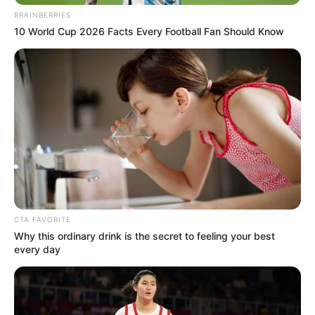
ELECCIONES PRESIDENCIALES
BRAINBERRIES
MARINILLA - ANTIOQUIA
EPM
10 World Cup 2026 Facts Every Football Fan Should Know
YONDÓ - ANTIOQUIA
RIONEGRO
CTA FAVORITE
Why this ordinary drink is the secret to feeling your best
every day