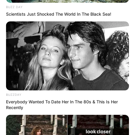
BUZZ DAY
Scientists Just Shocked The World In The Black Sea!
MANTÉNGASE EN ALERTA
Tenemos todas las noticias que le
interesan. Para estar bien informado, por
favor, active las notificaciones de Alerta.
ACTIVAR AHORA
BUZZDAY
TEMAS DESTACADOS
Everybody Wanted To Date Her In The 80s & This Is Her
Recently
EMERGENCIAS POR LLUVIAS
METRO DE MEDELLÍN
ELECCIONES PRESIDENCIALES
MARINILLA - ANTIOQUIA
EPM