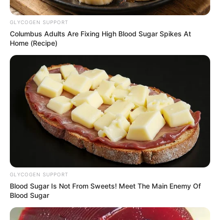
GLYCOGEN SUPPORT
Columbus Adults Are Fixing High Blood Sugar Spikes At
Home (Recipe)
Alcaldía de Medellín
Violencia contra la Mujer - 2025 - Corpades
Por:
Verónica Gómez Perea
Marzo 10, 2025
GLYCOGEN SUPPORT
Blood Sugar Is Not From Sweets! Meet The Main Enemy Of
Blood Sugar