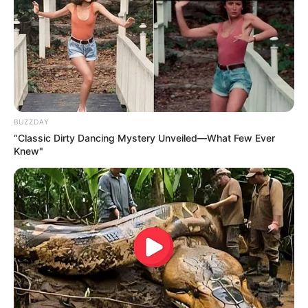
YONDÓ - ANTIOQUIA
RIONEGRO
BUZZDAY
“Classic Dirty Dancing Mystery Unveiled—What Few Ever
Knew"