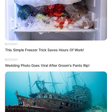
Desde la Gobernación de Antioquia informaron, además,
que los enfrentamientos entre ilegales no solo dejó la
captura de dos personas, sino la incautación de material
bélico, entre ellos: 2 proveedores para fusil; 23 cartuchos
calibre 5.56 MM;
5 cartuchos calibre 38MM; 4 libros
alusivos a las EGC, entre otros elementos
BUZZDAY
COMPARTIR
This Simple Freezer Trick Saves Hours Of Work!
BUZZDAY
ALERTA BOGOTÁ EN GOOGLE NEWS
Wedding Photo Goes Viral After Groom's Pants Rip!
TEMAS RELACIONADOS
NOTICIAS ANTIOQUIA
ALERTA PAISA
GORRAS
EJÉRCITO NACIONAL
JERICÓ - ANTIOQUIA
CLAN DEL GOLFO