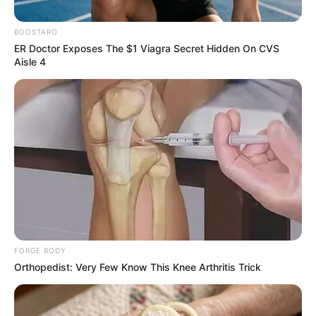
BOOSTARO
ER Doctor Exposes The $1 Viagra Secret Hidden On CVS
Aisle 4
RCN RADIO
Jericó, Antioquia
Por:
Mateo Zapata Correa
Julio 4, 2025
FORGE BODY
Orthopedist: Very Few Know This Knee Arthritis Trick
COMPARTIR