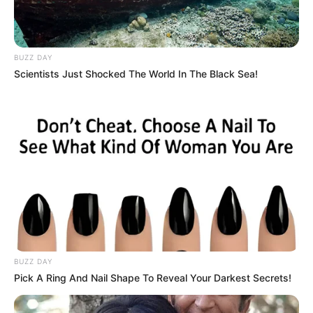
MANTÉNGASE EN ALERTA
BUZZ DAY
Tenemos todas las noticias que le
Scientists Just Shocked The World In The Black Sea!
interesan. Para estar bien informado, por
favor, active las notificaciones de Alerta.
ACTIVAR AHORA
TEMAS DESTACADOS
EMERGENCIAS POR LLUVIAS
BUZZ DAY
METRO DE MEDELLÍN
ELECCIONES PRESIDENCIALES
Pick A Ring And Nail Shape To Reveal Your Darkest Secrets!
MARINILLA - ANTIOQUIA
EPM
YONDÓ - ANTIOQUIA
RIONEGRO