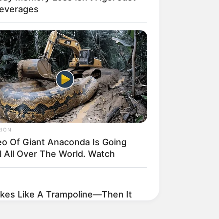
Beverages
RION
eo Of Giant Anaconda Is Going
l All Over The World. Watch
kes Like A Trampoline—Then It