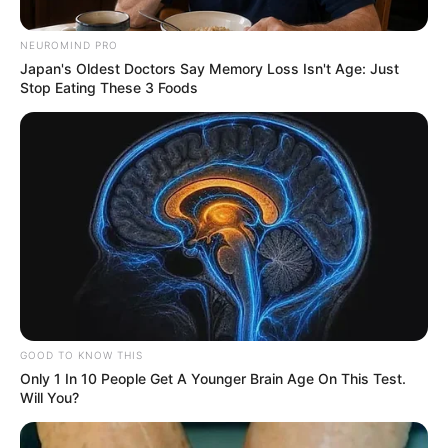
NEUROMIND PRO
Japan's Oldest Doctors Say Memory Loss Isn't Age: Just
Stop Eating These 3 Foods
Fiscalía General de la Nación
Cuatro personas fueron capturadas en un frente ilegal de
extracción de oro en Buriticá, Antioquia
Por:
Charlyn García Vélez
GOOD TO KNOW THIS
Junio 22, 2025
Only 1 In 10 People Get A Younger Brain Age On This Test.
Will You?