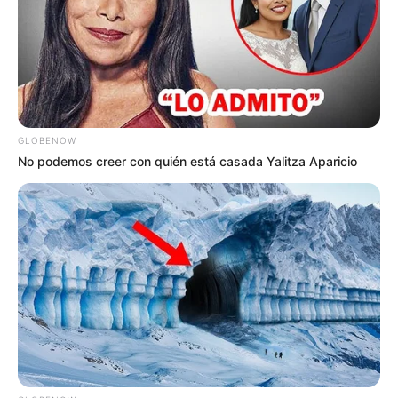
YONDÓ - ANTIOQUIA
RIONEGRO
GLOBENOW
No podemos creer con quién está casada Yalitza Aparicio