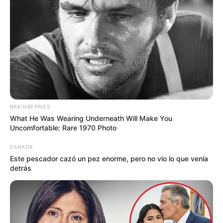
MANTÉNGASE EN ALERTA
Tenemos todas las noticias que le
interesan. Para estar bien informado, por
favor, active las notificaciones de Alerta.
BRAINBERRIES
ACTIVAR AHORA
What He Was Wearing Underneath Will Make You
Uncomfortable: Rare 1970 Photo
DARADA
Este pescador cazó un pez enorme, pero no vio lo que venía
TEMAS DESTACADOS
detrás
EMERGENCIAS POR LLUVIAS
METRO DE MEDELLÍN
ELECCIONES PRESIDENCIALES
MARINILLA - ANTIOQUIA
EPM