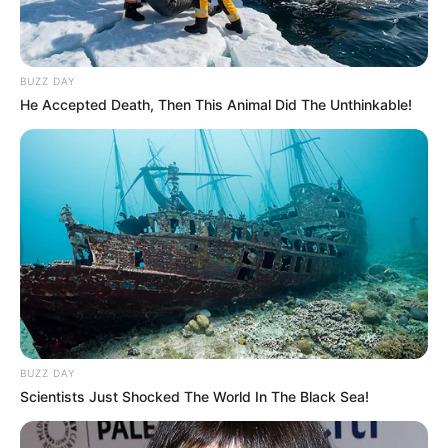
en flagrancia cuatro personas, los cuales son:
Luis
Antonio Ortiz Ortiz,
quien sería el administrador del punto
donde funcionaba el socavón;
Daniel Andrés Díaz
Hernández, Jeison Manuel López Feria y Julio César
BUZZ DAY
Acosta Lora
, estas tres últimas personas cumplirían el rol
He Accepted Death, Then This Animal Did The Unthinkable!
de guardias y escoltas, quienes permanecerían armados y
serían los encargados de cuidar la operación ilícita.
BUZZ DAY
Scientists Just Shocked The World In The Black Sea!